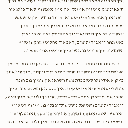
איך האב ניט אמאל פאר וועמען זיך אויס צו רעדן! יעדער איז ברוך
ה׳ פארנומען מיט זיין אייגנס, און מיין מאמע וואס איך פלעג איר
רופען אויף אזא פאל איז נישט דא. מיינע ברודער און שוועסטער
זענען יונגער פון מיר אין זיי אליין ווארטן אויף מיין חיזוק.
זיצענדיג דא אין דירה נאכן זיך אויסגיסן דאס הארץ פארן
באשעפער די אבי היתומים, האב איך מחליט געווען צו טון א
השתדלות אין ארויס ברענגען מיין ווייטאג אויף פאפיר..
ברודער חברים רחמנים בני רחמנים, איך בעט ענק זייט מיר מחזק,
העלפט מיר גיין אונטער די חופה מיט א רויאיגקייט. איך וויל אויך
בויען א אידישער שטוב כדת משה וישראל און צוגיין צום חופה
צוגעגרייט אזוי ווי א אידיש קינד. איך בעט ענק העלפט מיר. מיין
הארץ איז צובראכן אויף שברי שברים, און איך גלייב אז מיין טאטע
די אבי היתומים וועט ענק נישט שולדיג בלייבן. זיין ווארט איז א
ווארט ער זאגט: אִם אַתָּה מְשַׂמֵּחַ אֶת שֶׁלִּי אֲנִי מְשַׂמֵּחַ אֶת שֶׁלְּךָ! אין
ס׳שטייט לב נשבר ונדכה אלוקים לא תבזה. איך גלייב אז איר וועט