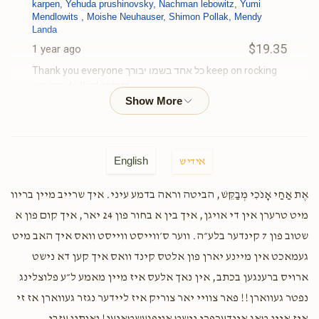
karpen, Yehuda prushinovsky, Nachman lebowitz, Yumi
Mendlowits , Moishe Neuhauser, Shimon Pollak, Mendy
Landa
$19.35
1 year ago
Thank you everyone כל אחד בשמו יבורך keep on rocking
we can do this! ❤️❤️❤️
Yumi Sebbag
Moishy sebbag
$150.00
1 year ago
English
אידיש
אֶת אַחַי אָנֹכִי מְבַקֵּשׁ, הביטה וראה בדמע עיני. איך שרייב מיין בריוו
Gershy Herzog
Moishy sebbag
$21.00
מיט טרערן אין די אויגן, איך בין א בחור פון 24 יאר, איך קום פון א
1 year ago
שטוב פון 7 קינדער בלע״ה. ווער ס׳ווייסט ווייסט וואס איך האב מיט
Keep up!
געמאכט אין מיינע יארן פון אלטס קינד וואס איך קען דא נישט
ארויס ברענגען בכתב, אין נאך אלעס איז מיין מאמע ל״ע פלוצלינג
Mordechai Bornstein
Moishy sebbag
נפטר געווארן!! פאר צוויי יאר צוריק איז ליידער נגזר געווארן אז זי
$18.00
1 year ago