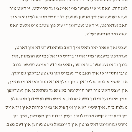
איז איין טאג אינדערפרי נישט אויפגעשטאנען! ואותנו עזבי
לאנחות. וואס זי איז געווען מיין איינציגער טרייסט, זי האט מיר
Chaim Engle
Moishy sebbag
געהאדעוועט און זיך אוועק געגעבן בלב ונפש מיט אלעס וואס איך
$5.00
1 year ago
האב געדארפט, זי האט געטראגן די עול פון שטוב מיט אלעס וואס
האט נאר אויסגעפעלט.
Heshy Feldman
Moishy sebbag
יעצט נאך אפאר יאר וואס איך האב געוואנדערט דא און דארט,
$100.00
1 year ago
געדארפט ברענגען מיין אייגן ברויט אין אלע מיינע הוצאות, אין
ברוך ה׳ אנגעקומען ביז אהער, האט מיר דער אויבערשטער ברוב
טיבו וחסדיו אז איך האב מיך געבויט און נישט צובראכן געווארן.
איך שטיי א בחור אליין אן קיין הילף און א הויז וואו אריינצוגיין,
און יעצט האט מיר דער הייליגער באשעפער געהאלפן און געטראפן
מיין פאסיגער שידוך בשעה טובה, א גיטע חשובע שידוך מיט אלע
מעלות ב״ה. איך שטיי דא אין איך פיל אז מיין כוחות לאזן זיך אויס
פון די עבודה קשה ארום לויפן בעטן נדבות פון מענטשן, איך בין
נישט געוואוינט דאס צו טון און קיינמאל נישט געווען אין דעם מצב.