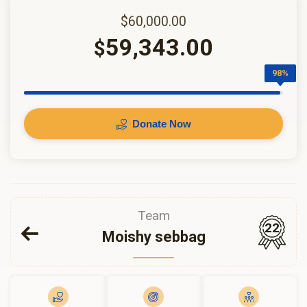
$60,000.00
59,343.00
$
98%
Donate Now
Team
22
Moishy sebbag