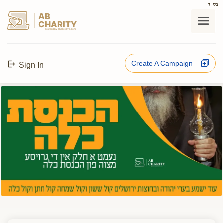
בס"ד
AB
CHARITY
powerd by ahblicklive.com
Create A Campaign
Sign In