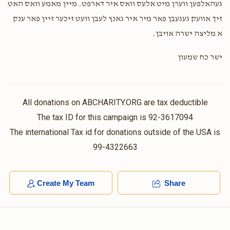
געהאלפען ווערן מיט אלעס וואס איר דארפט. מיין מאמע וואס האט
זיך אוועק געגעבן פאר מיר איר גאנץ לעבן וועט זיכער זיין פאר ענק
א מליצה ישרה אויבן.
ישר כח שמעון
All donations on ABCHARITY.ORG are tax deductible
The tax ID for this campaign is 92-3617094
The international Tax id for donations outside of the USA is
99-4322663
Create My Team
Share