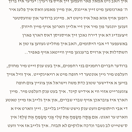
איך האב ניט אמאל פאר וועמען זיך אויס צו רעדן! יעדער איז ברוך
ה׳ פארנומען מיט זיין אייגנס, און מיין מאמע וואס איך פלעג איר
רופען אויף אזא פאל איז נישט דא. מיינע ברודער און שוועסטער
זענען יונגער פון מיר אין זיי אליין ווארטן אויף מיין חיזוק.
זיצענדיג דא אין דירה נאכן זיך אויסגיסן דאס הארץ פארן
באשעפער די אבי היתומים, האב איך מחליט געווען צו טון א
השתדלות אין ארויס ברענגען מיין ווייטאג אויף פאפיר..
ברודער חברים רחמנים בני רחמנים, איך בעט ענק זייט מיר מחזק,
העלפט מיר גיין אונטער די חופה מיט א רויאיגקייט. איך וויל אויך
בויען א אידישער שטוב כדת משה וישראל און צוגיין צום חופה
צוגעגרייט אזוי ווי א אידיש קינד. איך בעט ענק העלפט מיר. מיין
הארץ איז צובראכן אויף שברי שברים, און איך גלייב אז מיין טאטע
די אבי היתומים וועט ענק נישט שולדיג בלייבן. זיין ווארט איז א
ווארט ער זאגט: אִם אַתָּה מְשַׂמֵּחַ אֶת שֶׁלִּי אֲנִי מְשַׂמֵּחַ אֶת שֶׁלְּךָ! אין
ס׳שטייט לב נשבר ונדכה אלוקים לא תבזה. איך גלייב אז איר וועט