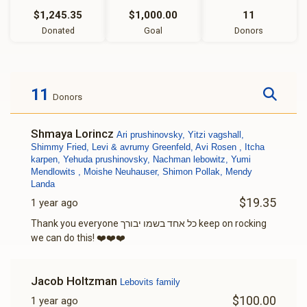
$1,245.35
$1,000.00
11
Donated
Goal
Donors
11
Donors
Shmaya Lorincz
Ari prushinovsky, Yitzi vagshall,
Shimmy Fried, Levi & avrumy Greenfeld, Avi Rosen , Itcha
karpen, Yehuda prushinovsky, Nachman lebowitz, Yumi
Mendlowits , Moishe Neuhauser, Shimon Pollak, Mendy
Landa
$19.35
1 year ago
Thank you everyone כל אחד בשמו יבורך keep on rocking
we can do this! ❤️❤️❤️
Jacob Holtzman
Lebovits family
$100.00
1 year ago