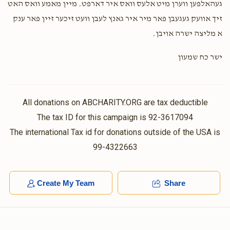
געהאלפען ווערן מיט אלעס וואס איר דארפט. מיין מאמע וואס האט
זיך אוועק געגעבן פאר מיר איר גאנץ לעבן וועט זיכער זיין פאר ענק
א מליצה ישרה אויבן.
ישר כח שמעון
All donations on ABCHARITY.ORG are tax deductible
The tax ID for this campaign is 92-3617094
The international Tax id for donations outside of the USA is
99-4322663
Create My Team
Share