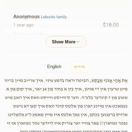
Anonymous
Lebovits family
$18.00
1 year ago
Hershy you’re 👑
Rafael K
Lebovits family
$18.00
1 year ago
English
אידיש
Sruly Klein
Lebovits family
אֶת אַחַי אָנֹכִי מְבַקֵּשׁ, הביטה וראה בדמע עיני. איך שרייב מיין בריוו
$72.00
1 year ago
מיט טרערן אין די אויגן, איך בין א בחור פון 24 יאר, איך קום פון א
שטוב פון 7 קינדער בלע״ה. ווער ס׳ווייסט ווייסט וואס איך האב מיט
געמאכט אין מיינע יארן פון אלטס קינד וואס איך קען דא נישט
Motty Lee
Lebovits family
ארויס ברענגען בכתב, אין נאך אלעס איז מיין מאמע ל״ע פלוצלינג
$100.00
1 year ago
נפטר געווארן!! פאר צוויי יאר צוריק איז ליידער נגזר געווארן אז זי