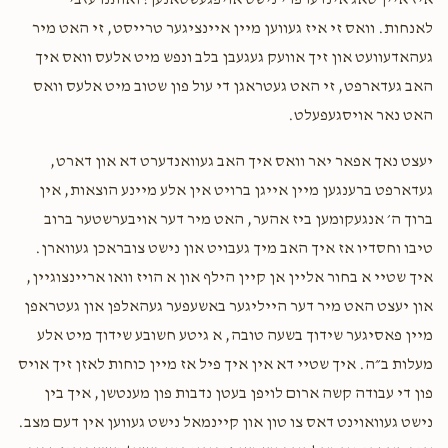
איז איין טאג אינדערפרי נישט אויפגעשטאנען! ואותנו עזבי
שמואלי קרויס
Lebovits family
לאנחות. וואס זי איז געווען מיין איינציגער טרייסט, זי האט מיר
$18.00
1 year ago
געהאדעוועט און זיך אוועק געגעבן בלב ונפש מיט אלעס וואס איך
It's always great to see you
האב געדארפט, זי האט געטראגן די עול פון שטוב מיט אלעס וואס
האט נאר אויסגעפעלט.
Hershy Lebowitz
Lebovits family
$250.00
יעצט נאך אפאר יאר וואס איך האב געוואנדערט דא און דארט,
1 year ago
געדארפט ברענגען מיין אייגן ברויט אין אלע מיינע הוצאות, אין
ברוך ה׳ אנגעקומען ביז אהער, האט מיר דער אויבערשטער ברוב
טיבו וחסדיו אז איך האב מיך געבויט און נישט צובראכן געווארן.
איך שטיי א בחור אליין אן קיין הילף און א הויז וואו אריינצוגיין,
און יעצט האט מיר דער הייליגער באשעפער געהאלפן און געטראפן
מיין פאסיגער שידוך בשעה טובה, א גיטע חשובע שידוך מיט אלע
מעלות ב״ה. איך שטיי דא אין איך פיל אז מיין כוחות לאזן זיך אויס
פון די עבודה קשה ארום לויפן בעטן נדבות פון מענטשן, איך בין
נישט געוואוינט דאס צו טון און קיינמאל נישט געווען אין דעם מצב.