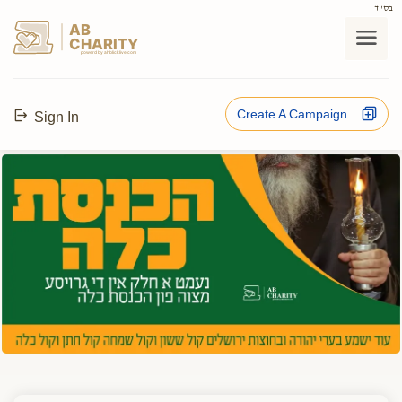
בס"ד
AB
CHARITY
powerd by ahblicklive.com
Create A Campaign
Sign In