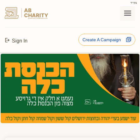
בס"ד
AB
CHARITY
powerd by ahblicklive.com
Create A Campaign
Sign In