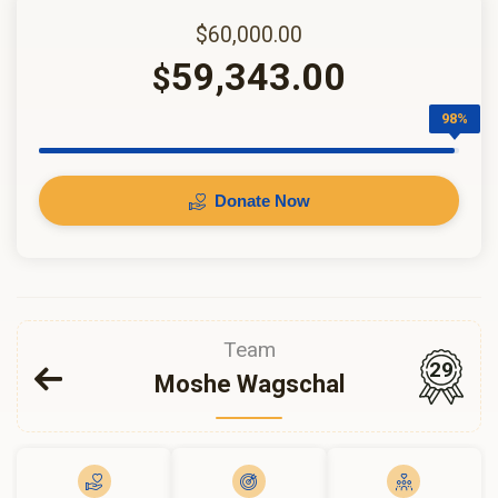
$60,000.00
59,343.00
$
98%
Donate Now
Team
29
Moshe Wagschal