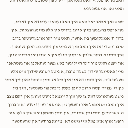
האב געדארפט, זי האט געטראגן די עול פון שטוב מיט אלעס וואס
האט נאר אויסגעפעלט.
יעצט נאך אפאר יאר וואס איך האב געוואנדערט דא און דארט,
געדארפט ברענגען מיין אייגן ברויט אין אלע מיינע הוצאות, אין
ברוך ה׳ אנגעקומען ביז אהער, האט מיר דער אויבערשטער ברוב
טיבו וחסדיו אז איך האב מיך געבויט און נישט צובראכן געווארן.
איך שטיי א בחור אליין אן קיין הילף און א הויז וואו אריינצוגיין,
און יעצט האט מיר דער הייליגער באשעפער געהאלפן און געטראפן
מיין פאסיגער שידוך בשעה טובה, א גיטע חשובע שידוך מיט אלע
מעלות ב״ה. איך שטיי דא אין איך פיל אז מיין כוחות לאזן זיך אויס
פון די עבודה קשה ארום לויפן בעטן נדבות פון מענטשן, איך בין
נישט געוואוינט דאס צו טון און קיינמאל נישט געווען אין דעם מצב.
איך האב ניט אמאל פאר וועמען זיך אויס צו רעדן! יעדער איז ברוך
ה׳ פארנומען מיט זיין אייגנס, און מיין מאמע וואס איך פלעג איר
רופען אויף אזא פאל איז נישט דא. מיינע ברודער און שוועסטער