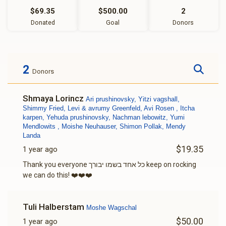
$69.35
$500.00
2
Donated
Goal
Donors
2
Donors
Shmaya Lorincz
Ari prushinovsky, Yitzi vagshall,
Shimmy Fried, Levi & avrumy Greenfeld, Avi Rosen , Itcha
karpen, Yehuda prushinovsky, Nachman lebowitz, Yumi
Mendlowits , Moishe Neuhauser, Shimon Pollak, Mendy
Landa
$19.35
1 year ago
Thank you everyone כל אחד בשמו יבורך keep on rocking
we can do this! ❤️❤️❤️
Tuli Halberstam
Moshe Wagschal
$50.00
1 year ago