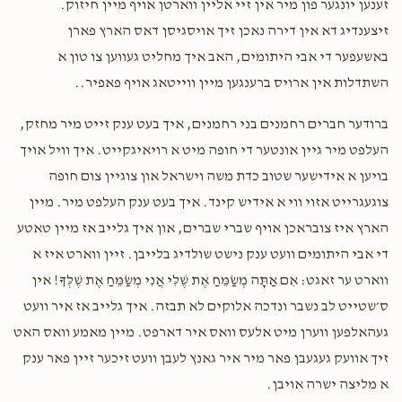
זענען יונגער פון מיר אין זיי אליין ווארטן אויף מיין חיזוק.
זיצענדיג דא אין דירה נאכן זיך אויסגיסן דאס הארץ פארן
באשעפער די אבי היתומים, האב איך מחליט געווען צו טון א
השתדלות אין ארויס ברענגען מיין ווייטאג אויף פאפיר..
ברודער חברים רחמנים בני רחמנים, איך בעט ענק זייט מיר מחזק,
העלפט מיר גיין אונטער די חופה מיט א רויאיגקייט. איך וויל אויך
בויען א אידישער שטוב כדת משה וישראל און צוגיין צום חופה
צוגעגרייט אזוי ווי א אידיש קינד. איך בעט ענק העלפט מיר. מיין
הארץ איז צובראכן אויף שברי שברים, און איך גלייב אז מיין טאטע
די אבי היתומים וועט ענק נישט שולדיג בלייבן. זיין ווארט איז א
ווארט ער זאגט: אִם אַתָּה מְשַׂמֵּחַ אֶת שֶׁלִּי אֲנִי מְשַׂמֵּחַ אֶת שֶׁלְּךָ! אין
ס׳שטייט לב נשבר ונדכה אלוקים לא תבזה. איך גלייב אז איר וועט
געהאלפען ווערן מיט אלעס וואס איר דארפט. מיין מאמע וואס האט
זיך אוועק געגעבן פאר מיר איר גאנץ לעבן וועט זיכער זיין פאר ענק
א מליצה ישרה אויבן.