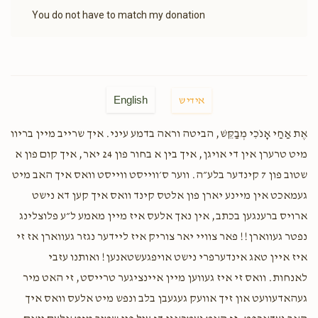
You do not have to match my donation
English
אידיש
אֶת אַחַי אָנֹכִי מְבַקֵּשׁ, הביטה וראה בדמע עיני. איך שרייב מיין בריוו
מיט טרערן אין די אויגן, איך בין א בחור פון 24 יאר, איך קום פון א
שטוב פון 7 קינדער בלע״ה. ווער ס׳ווייסט ווייסט וואס איך האב מיט
געמאכט אין מיינע יארן פון אלטס קינד וואס איך קען דא נישט
ארויס ברענגען בכתב, אין נאך אלעס איז מיין מאמע ל״ע פלוצלינג
נפטר געווארן!! פאר צוויי יאר צוריק איז ליידער נגזר געווארן אז זי
איז איין טאג אינדערפרי נישט אויפגעשטאנען! ואותנו עזבי
לאנחות. וואס זי איז געווען מיין איינציגער טרייסט, זי האט מיר
געהאדעוועט און זיך אוועק געגעבן בלב ונפש מיט אלעס וואס איך