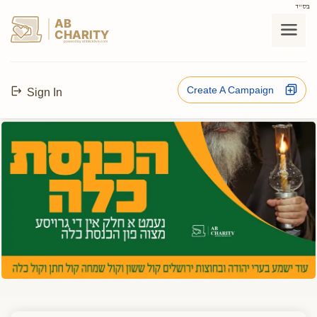
בס"ד
AB
CHARITY
powerd by ahblicklive.com
Create A Campaign
Sign In