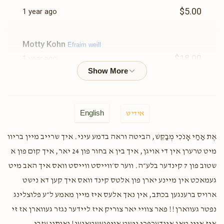
$5.00
1 year ago
Motty Kohn
Efraim weill
$18.00
1 year ago
Yossi Elbaum
Efraim weill
$18.00
1 year ago
English
אידיש
Shmaya Lorincz
אֶת אַחַי אָנֹכִי מְבַקֵּשׁ, הביטה וראה בדמע עיני. איך שרייב מיין בריוו
Ari prushinovsky, Yitzi vagshall,
Shimmy Fried, Levi & avrumy Greenfeld, Avi Rosen , Itcha
מיט טרערן אין די אויגן, איך בין א בחור פון 24 יאר, איך קום פון א
karpen, Yehuda prushinovsky, Nachman lebowitz, Yumi
Mendlowits , Moishe Neuhauser, Shimon Pollak, Mendy
שטוב פון 7 קינדער בלע״ה. ווער ס׳ווייסט ווייסט וואס איך האב מיט
Landa
געמאכט אין מיינע יארן פון אלטס קינד וואס איך קען דא נישט
$19.35
1 year ago
ארויס ברענגען בכתב, אין נאך אלעס איז מיין מאמע ל״ע פלוצלינג
Thank you everyone כל אחד בשמו יבורך keep on rocking
נפטר געווארן!! פאר צוויי יאר צוריק איז ליידער נגזר געווארן אז זי
we can do this! ❤️❤️❤️