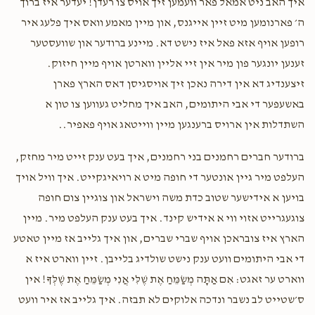
איך האב ניט אמאל פאר וועמען זיך אויס צו רעדן! יעדער איז ברוך
ה׳ פארנומען מיט זיין אייגנס, און מיין מאמע וואס איך פלעג איר
רופען אויף אזא פאל איז נישט דא. מיינע ברודער און שוועסטער
זענען יונגער פון מיר אין זיי אליין ווארטן אויף מיין חיזוק.
זיצענדיג דא אין דירה נאכן זיך אויסגיסן דאס הארץ פארן
באשעפער די אבי היתומים, האב איך מחליט געווען צו טון א
השתדלות אין ארויס ברענגען מיין ווייטאג אויף פאפיר..
ברודער חברים רחמנים בני רחמנים, איך בעט ענק זייט מיר מחזק,
העלפט מיר גיין אונטער די חופה מיט א רויאיגקייט. איך וויל אויך
בויען א אידישער שטוב כדת משה וישראל און צוגיין צום חופה
צוגעגרייט אזוי ווי א אידיש קינד. איך בעט ענק העלפט מיר. מיין
הארץ איז צובראכן אויף שברי שברים, און איך גלייב אז מיין טאטע
די אבי היתומים וועט ענק נישט שולדיג בלייבן. זיין ווארט איז א
ווארט ער זאגט: אִם אַתָּה מְשַׂמֵּחַ אֶת שֶׁלִּי אֲנִי מְשַׂמֵּחַ אֶת שֶׁלְּךָ! אין
ס׳שטייט לב נשבר ונדכה אלוקים לא תבזה. איך גלייב אז איר וועט