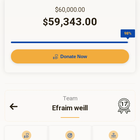
$60,000.00
59,343.00
$
98%
Donate Now
Team
17
Efraim weill