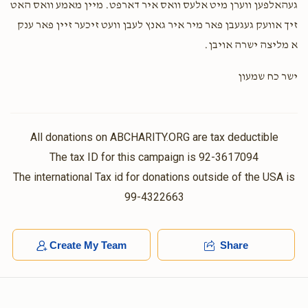
געהאלפען ווערן מיט אלעס וואס איר דארפט. מיין מאמע וואס האט
זיך אוועק געגעבן פאר מיר איר גאנץ לעבן וועט זיכער זיין פאר ענק
א מליצה ישרה אויבן.
ישר כח שמעון
All donations on ABCHARITY.ORG are tax deductible
The tax ID for this campaign is 92-3617094
The international Tax id for donations outside of the USA is
99-4322663
Create My Team
Share