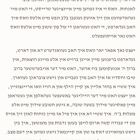
איז איין טאג אינדערפרי נישט אויפגעשטאנען! ואותנו עזבי
לאנחות. וואס זי איז געווען מיין איינציגער טרייסט, זי האט מיר
Mendy Kohn
Efraim weill
געהאדעוועט און זיך אוועק געגעבן בלב ונפש מיט אלעס וואס איך
$32.00
1 year ago
האב געדארפט, זי האט געטראגן די עול פון שטוב מיט אלעס וואס
האט נאר אויסגעפעלט.
Chuny Koenig
Efraim weill
$18.00
יעצט נאך אפאר יאר וואס איך האב געוואנדערט דא און דארט,
1 year ago
געדארפט ברענגען מיין אייגן ברויט אין אלע מיינע הוצאות, אין
ברוך ה׳ אנגעקומען ביז אהער, האט מיר דער אויבערשטער ברוב
טיבו וחסדיו אז איך האב מיך געבויט און נישט צובראכן געווארן.
איך שטיי א בחור אליין אן קיין הילף און א הויז וואו אריינצוגיין,
און יעצט האט מיר דער הייליגער באשעפער געהאלפן און געטראפן
מיין פאסיגער שידוך בשעה טובה, א גיטע חשובע שידוך מיט אלע
מעלות ב״ה. איך שטיי דא אין איך פיל אז מיין כוחות לאזן זיך אויס
פון די עבודה קשה ארום לויפן בעטן נדבות פון מענטשן, איך בין
נישט געוואוינט דאס צו טון און קיינמאל נישט געווען אין דעם מצב.