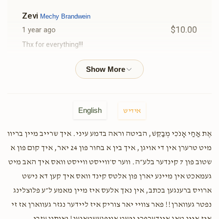
Zevi
Mechy Brandwein
$10.00
1 year ago
Thx for everything!!!
Shmaya Lorincz
Ari prushinovsky, Yitzi vagshall,
Shimmy Fried, Levi & avrumy Greenfeld, Avi Rosen , Itcha
karpen, Yehuda prushinovsky, Nachman lebowitz, Yumi
Mendlowits , Moishe Neuhauser, Shimon Pollak, Mendy
Landa
English
אידיש
$19.35
1 year ago
אֶת אַחַי אָנֹכִי מְבַקֵּשׁ, הביטה וראה בדמע עיני. איך שרייב מיין בריוו
Thank you everyone כל אחד בשמו יבורך keep on rocking
we can do this! ❤️❤️❤️
מיט טרערן אין די אויגן, איך בין א בחור פון 24 יאר, איך קום פון א
שטוב פון 7 קינדער בלע״ה. ווער ס׳ווייסט ווייסט וואס איך האב מיט
געמאכט אין מיינע יארן פון אלטס קינד וואס איך קען דא נישט
Anonymous
Mechy Brandwein
ארויס ברענגען בכתב, אין נאך אלעס איז מיין מאמע ל״ע פלוצלינג
$100.00
1 year ago
נפטר געווארן!! פאר צוויי יאר צוריק איז ליידער נגזר געווארן אז זי