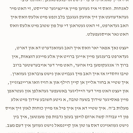
איז איין טאג אינדערפרי נישט אויפגעשטאנען! ואותנו עזבי
בנימין גאלדבערגער
Mechy Brandwein
לאנחות. וואס זי איז געווען מיין איינציגער טרייסט, זי האט מיר
$18.00
1 year ago
געהאדעוועט און זיך אוועק געגעבן בלב ונפש מיט אלעס וואס איך
האב געדארפט, זי האט געטראגן די עול פון שטוב מיט אלעס וואס
Amron Censor
Mechy Brandwein
האט נאר אויסגעפעלט.
$100.00
1 year ago
יעצט נאך אפאר יאר וואס איך האב געוואנדערט דא און דארט,
געדארפט ברענגען מיין אייגן ברויט אין אלע מיינע הוצאות, אין
ברוך ה׳ אנגעקומען ביז אהער, האט מיר דער אויבערשטער ברוב
טיבו וחסדיו אז איך האב מיך געבויט און נישט צובראכן געווארן.
איך שטיי א בחור אליין אן קיין הילף און א הויז וואו אריינצוגיין,
און יעצט האט מיר דער הייליגער באשעפער געהאלפן און געטראפן
מיין פאסיגער שידוך בשעה טובה, א גיטע חשובע שידוך מיט אלע
מעלות ב״ה. איך שטיי דא אין איך פיל אז מיין כוחות לאזן זיך אויס
פון די עבודה קשה ארום לויפן בעטן נדבות פון מענטשן, איך בין
נישט געוואוינט דאס צו טון און קיינמאל נישט געווען אין דעם מצב.