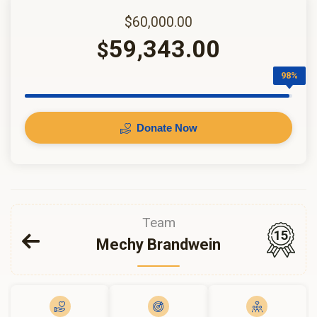
$60,000.00
59,343.00
$
98%
Donate Now
Team
15
Mechy Brandwein