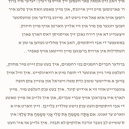
איך האב ניט אמאל פאר וועמען זיך אויס צו רעדן! יעדער איז ברוך
ה׳ פארנומען מיט זיין אייגנס, און מיין מאמע וואס איך פלעג איר
רופען אויף אזא פאל איז נישט דא. מיינע ברודער און שוועסטער
זענען יונגער פון מיר אין זיי אליין ווארטן אויף מיין חיזוק.
זיצענדיג דא אין דירה נאכן זיך אויסגיסן דאס הארץ פארן
באשעפער די אבי היתומים, האב איך מחליט געווען צו טון א
השתדלות אין ארויס ברענגען מיין ווייטאג אויף פאפיר..
ברודער חברים רחמנים בני רחמנים, איך בעט ענק זייט מיר מחזק,
העלפט מיר גיין אונטער די חופה מיט א רויאיגקייט. איך וויל אויך
בויען א אידישער שטוב כדת משה וישראל און צוגיין צום חופה
צוגעגרייט אזוי ווי א אידיש קינד. איך בעט ענק העלפט מיר. מיין
הארץ איז צובראכן אויף שברי שברים, און איך גלייב אז מיין טאטע
די אבי היתומים וועט ענק נישט שולדיג בלייבן. זיין ווארט איז א
ווארט ער זאגט: אִם אַתָּה מְשַׂמֵּחַ אֶת שֶׁלִּי אֲנִי מְשַׂמֵּחַ אֶת שֶׁלְּךָ! אין
ס׳שטייט לב נשבר ונדכה אלוקים לא תבזה. איך גלייב אז איר וועט