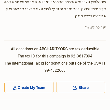
געהאלפען ווערן מיט אלעס וואס איר דארפט. מיין מאמע וואס האט
זיך אוועק געגעבן פאר מיר איר גאנץ לעבן וועט זיכער זיין פאר ענק
א מליצה ישרה אויבן.
ישר כח שמעון
All donations on ABCHARITY.ORG are tax deductible
The tax ID for this campaign is 92-3617094
The international Tax id for donations outside of the USA is
99-4322663
Create My Team
Share