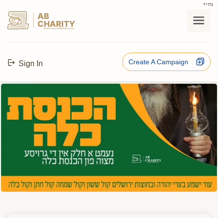
בס"ד
AB
CHARITY
powerd by ahblicklive.com
Create A Campaign
Sign In