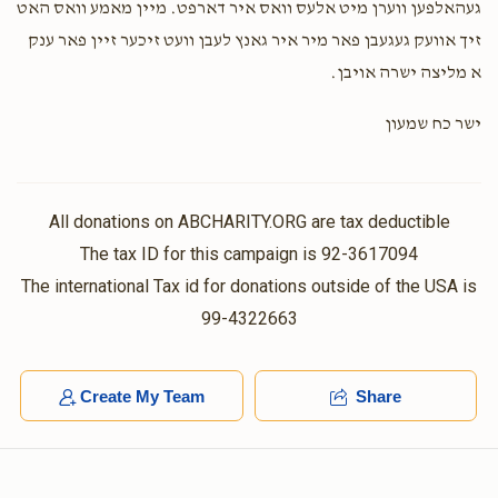
געהאלפען ווערן מיט אלעס וואס איר דארפט. מיין מאמע וואס האט
זיך אוועק געגעבן פאר מיר איר גאנץ לעבן וועט זיכער זיין פאר ענק
א מליצה ישרה אויבן.
ישר כח שמעון
All donations on ABCHARITY.ORG are tax deductible
The tax ID for this campaign is 92-3617094
The international Tax id for donations outside of the USA is
99-4322663
Create My Team
Share