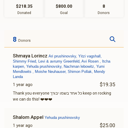
$218.35
$800.00
8
Donated
Goal
Donors
8
Donors
Shmaya Lorincz
Ari prushinovsky, Yitzi vagshall,
Shimmy Fried, Levi & avrumy Greenfeld, Avi Rosen , Itcha
karpen, Yehuda prushinovsky, Nachman lebowitz, Yumi
Mendlowits , Moishe Neuhauser, Shimon Pollak, Mendy
Landa
$19.35
1 year ago
Thank you everyone כל אחד בשמו יבורך keep on rocking
we can do this! ❤️❤️❤️
Shalom Appel
Yehuda prushinovsky
$25.00
1 year ago