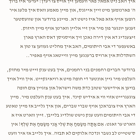
איך האב ניט אמאל פאר וועמען זיך אויס צו רעדן! יעדער איז ברוך
ה׳ פארנומען מיט זיין אייגנס, און מיין מאמע וואס איך פלעג איר
רופען אויף אזא פאל איז נישט דא. מיינע ברודער און שוועסטער
זענען יונגער פון מיר אין זיי אליין ווארטן אויף מיין חיזוק.
זיצענדיג דא אין דירה נאכן זיך אויסגיסן דאס הארץ פארן
באשעפער די אבי היתומים, האב איך מחליט געווען צו טון א
השתדלות אין ארויס ברענגען מיין ווייטאג אויף פאפיר..
ברודער חברים רחמנים בני רחמנים, איך בעט ענק זייט מיר מחזק,
העלפט מיר גיין אונטער די חופה מיט א רויאיגקייט. איך וויל אויך
בויען א אידישער שטוב כדת משה וישראל און צוגיין צום חופה
צוגעגרייט אזוי ווי א אידיש קינד. איך בעט ענק העלפט מיר. מיין
הארץ איז צובראכן אויף שברי שברים, און איך גלייב אז מיין טאטע
די אבי היתומים וועט ענק נישט שולדיג בלייבן. זיין ווארט איז א
ווארט ער זאגט: אִם אַתָּה מְשַׂמֵּחַ אֶת שֶׁלִּי אֲנִי מְשַׂמֵּחַ אֶת שֶׁלְּךָ! אין
ס׳שטייט לב נשבר ונדכה אלוקים לא תבזה. איך גלייב אז איר וועט