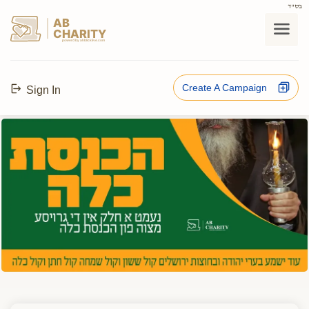
בס"ד
AB
CHARITY
powerd by ahblicklive.com
Create A Campaign
Sign In