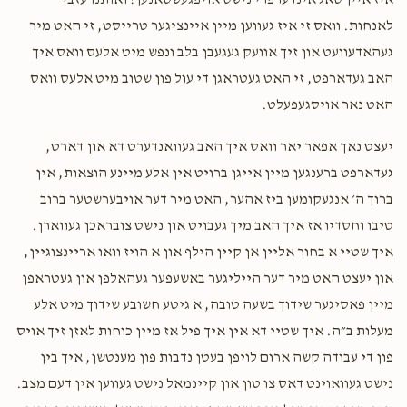
איז איין טאג אינדערפרי נישט אויפגעשטאנען! ואותנו עזבי
לאנחות. וואס זי איז געווען מיין איינציגער טרייסט, זי האט מיר
געהאדעוועט און זיך אוועק געגעבן בלב ונפש מיט אלעס וואס איך
Chaim Silber
Yehuda prushinovsky
$20.00
האב געדארפט, זי האט געטראגן די עול פון שטוב מיט אלעס וואס
1 year ago
האט נאר אויסגעפעלט.
Yossi Engelberg
Ari prushinovsky, Yehuda prushinovsky
יעצט נאך אפאר יאר וואס איך האב געוואנדערט דא און דארט,
$90.00
1 year ago
געדארפט ברענגען מיין אייגן ברויט אין אלע מיינע הוצאות, אין
ברוך ה׳ אנגעקומען ביז אהער, האט מיר דער אויבערשטער ברוב
טיבו וחסדיו אז איך האב מיך געבויט און נישט צובראכן געווארן.
איך שטיי א בחור אליין אן קיין הילף און א הויז וואו אריינצוגיין,
און יעצט האט מיר דער הייליגער באשעפער געהאלפן און געטראפן
מיין פאסיגער שידוך בשעה טובה, א גיטע חשובע שידוך מיט אלע
מעלות ב״ה. איך שטיי דא אין איך פיל אז מיין כוחות לאזן זיך אויס
פון די עבודה קשה ארום לויפן בעטן נדבות פון מענטשן, איך בין
נישט געוואוינט דאס צו טון און קיינמאל נישט געווען אין דעם מצב.