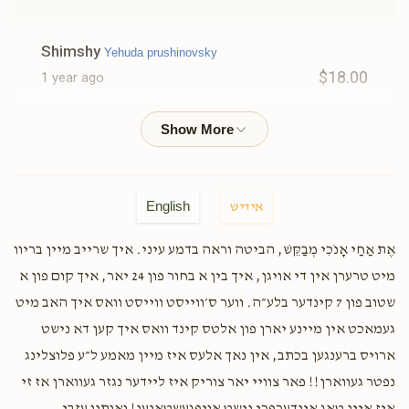
Shimshy
Yehuda prushinovsky
$18.00
1 year ago
Ari Prushinovsky
Yehuda prushinovsky
$18.00
1 year ago
Keep it up!
English
אידיש
Anonymous
Yehuda prushinovsky
אֶת אַחַי אָנֹכִי מְבַקֵּשׁ, הביטה וראה בדמע עיני. איך שרייב מיין בריוו
$18.00
1 year ago
מיט טרערן אין די אויגן, איך בין א בחור פון 24 יאר, איך קום פון א
Very few people have your capabilities, it’s just hidden.
שטוב פון 7 קינדער בלע״ה. ווער ס׳ווייסט ווייסט וואס איך האב מיט
Unhide it!
געמאכט אין מיינע יארן פון אלטס קינד וואס איך קען דא נישט
ארויס ברענגען בכתב, אין נאך אלעס איז מיין מאמע ל״ע פלוצלינג
Shulem Friedman
Yehuda prushinovsky
נפטר געווארן!! פאר צוויי יאר צוריק איז ליידער נגזר געווארן אז זי
$10.00
1 year ago