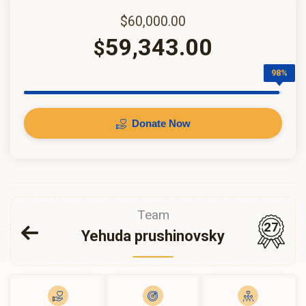
$60,000.00
59,343.00
$
98%
Donate Now
Team
27
Yehuda prushinovsky