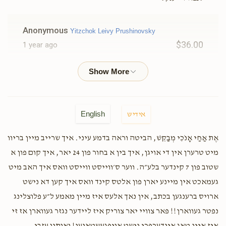
Anonymous
Yitzchok Leivy Prushinovsky
$36.00
1 year ago
Anonymous
Yitzchok Leivy Prushinovsky
$26.00
1 year ago
English
אידיש
Sarah Perets
Yitzchok Leivy Prushinovsky
$100.00
אֶת אַחַי אָנֹכִי מְבַקֵּשׁ, הביטה וראה בדמע עיני. איך שרייב מיין בריוו
1 year ago
מיט טרערן אין די אויגן, איך בין א בחור פון 24 יאר, איך קום פון א
שטוב פון 7 קינדער בלע״ה. ווער ס׳ווייסט ווייסט וואס איך האב מיט
Anonymous
Yitzchok Leivy Prushinovsky
געמאכט אין מיינע יארן פון אלטס קינד וואס איך קען דא נישט
$18.00
1 year ago
ארויס ברענגען בכתב, אין נאך אלעס איז מיין מאמע ל״ע פלוצלינג
נפטר געווארן!! פאר צוויי יאר צוריק איז ליידער נגזר געווארן אז זי
Anonymous
Yitzchok Leivy Prushinovsky