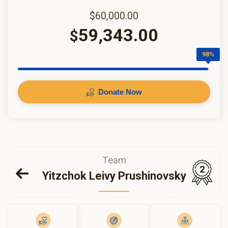
$60,000.00
59,343.00
$
98%
Donate Now
Team
2
Yitzchok Leivy Prushinovsky