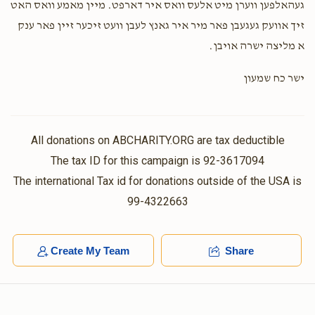
געהאלפען ווערן מיט אלעס וואס איר דארפט. מיין מאמע וואס האט
זיך אוועק געגעבן פאר מיר איר גאנץ לעבן וועט זיכער זיין פאר ענק
א מליצה ישרה אויבן.
ישר כח שמעון
All donations on ABCHARITY.ORG are tax deductible
The tax ID for this campaign is 92-3617094
The international Tax id for donations outside of the USA is
99-4322663
Create My Team
Share