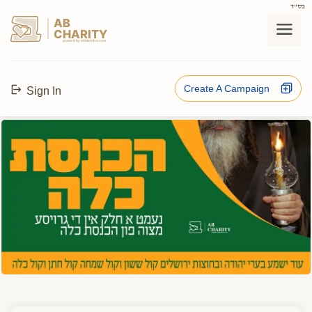
בס"ד
AB
CHARITY
powerd by ahblicklive.com
Create A Campaign
Sign In