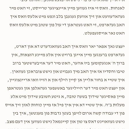
איז איין טאג אינדערפרי נישט אויפגעשטאנען! ואותנו עזבי
$120.00
1 year ago
לאנחות. וואס זי איז געווען מיין איינציגער טרייסט, זי האט מיר
געהאדעוועט און זיך אוועק געגעבן בלב ונפש מיט אלעס וואס איך
האב געדארפט, זי האט געטראגן די עול פון שטוב מיט אלעס וואס
האט נאר אויסגעפעלט.
יעצט נאך אפאר יאר וואס איך האב געוואנדערט דא און דארט,
געדארפט ברענגען מיין אייגן ברויט אין אלע מיינע הוצאות, אין
ברוך ה׳ אנגעקומען ביז אהער, האט מיר דער אויבערשטער ברוב
טיבו וחסדיו אז איך האב מיך געבויט און נישט צובראכן געווארן.
איך שטיי א בחור אליין אן קיין הילף און א הויז וואו אריינצוגיין,
און יעצט האט מיר דער הייליגער באשעפער געהאלפן און געטראפן
מיין פאסיגער שידוך בשעה טובה, א גיטע חשובע שידוך מיט אלע
מעלות ב״ה. איך שטיי דא אין איך פיל אז מיין כוחות לאזן זיך אויס
פון די עבודה קשה ארום לויפן בעטן נדבות פון מענטשן, איך בין
נישט געוואוינט דאס צו טון און קיינמאל נישט געווען אין דעם מצב.