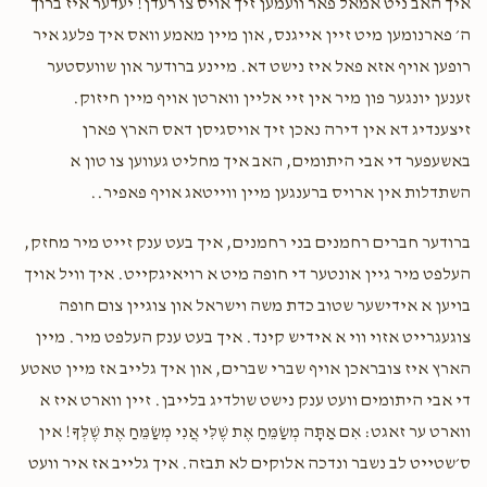
איך האב ניט אמאל פאר וועמען זיך אויס צו רעדן! יעדער איז ברוך
ה׳ פארנומען מיט זיין אייגנס, און מיין מאמע וואס איך פלעג איר
רופען אויף אזא פאל איז נישט דא. מיינע ברודער און שוועסטער
זענען יונגער פון מיר אין זיי אליין ווארטן אויף מיין חיזוק.
זיצענדיג דא אין דירה נאכן זיך אויסגיסן דאס הארץ פארן
באשעפער די אבי היתומים, האב איך מחליט געווען צו טון א
השתדלות אין ארויס ברענגען מיין ווייטאג אויף פאפיר..
ברודער חברים רחמנים בני רחמנים, איך בעט ענק זייט מיר מחזק,
העלפט מיר גיין אונטער די חופה מיט א רויאיגקייט. איך וויל אויך
בויען א אידישער שטוב כדת משה וישראל און צוגיין צום חופה
צוגעגרייט אזוי ווי א אידיש קינד. איך בעט ענק העלפט מיר. מיין
הארץ איז צובראכן אויף שברי שברים, און איך גלייב אז מיין טאטע
די אבי היתומים וועט ענק נישט שולדיג בלייבן. זיין ווארט איז א
ווארט ער זאגט: אִם אַתָּה מְשַׂמֵּחַ אֶת שֶׁלִּי אֲנִי מְשַׂמֵּחַ אֶת שֶׁלְּךָ! אין
ס׳שטייט לב נשבר ונדכה אלוקים לא תבזה. איך גלייב אז איר וועט