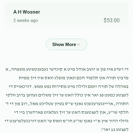
A H Wosner
$53.00
2 weeks ago
A H לונגער
$192.00
1 month ago
A H
די רעדע איז פון א יושב אוהל מיט א קינדער געבענטשטע משפחה, א
$53.00
1 month ago
מרביץ תורה און תלמוד חכם וגאון מופלג וואס איז זיך ממית
באהלה של תורה יומם ולילה מיט מסירות נפש ממש. דורכאויס די
לעצטע כמעט 30 יאר אין כולל האט ער זיך משלים געווען ברוב חלקי
A H ראזען
$53.00
2 months ago
התורה, אריינגערעכענט גאנץ ש"ס בעיון עטליכע מאל, רוב פון די ד'
חלקי שו"ע, און לעצטענס האט ער זיך געלאזט פארהערן ביי די
גדולי הדור אין א"י גאנץ שו"ע חו"מ וואס ער האט דורכגעלערענט די
A H Greenberg
לעצטע 13 יאר!
$35.00
2 months ago