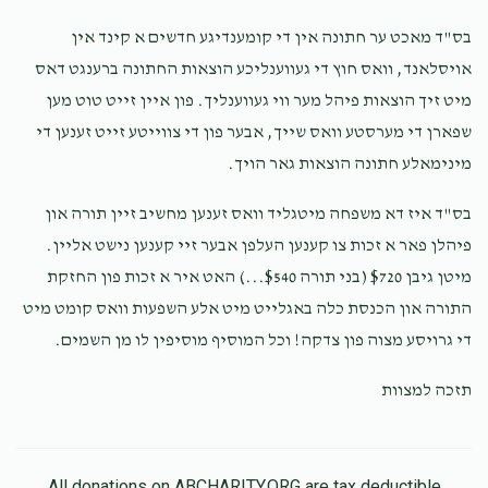
בס"ד מאכט ער חתונה אין די קומענדיגע חדשים א קינד אין
אויסלאנד, וואס חוץ די געווענליכע הוצאות החתונה ברענגט דאס
מיט זיך הוצאות פיהל מער ווי געווענליך. פון איין זייט טוט מען
שפארן די מערסטע וואס שייך, אבער פון די צווייטע זייט זענען די
מינימאלע חתונה הוצאות גאר הויך.
בס"ד איז דא משפחה מיטגליד וואס זענען מחשיב זיין תורה און
פיהלן פאר א זכות צו קענען העלפן אבער זיי קענען נישט אליין.
מיטן גיבן $720 (בני תורה $540...) האט איר א זכות פון החזקת
התורה און הכנסת כלה באגלייט מיט אלע השפעות וואס קומט מיט
די גרויסע מצוה פון צדקה! וכל המוסיף מוסיפין לו מן השמים.
תזכה למצוות
All donations on ABCHARITY.ORG are tax deductible