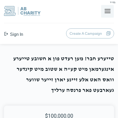
בס"ד
AB
CHARITY
powerd by ahblicklive.com
Create A Campaign
Sign In
טייערע חבר! מען רעדט פון א חשובע טייערע
אינגערמאן מיט קע"ה א שטוב מיט קינדער
וואס האט אלע זיינע יארן זייער שווער
געארבעט פאר פרנסה ערליך
$100,000.00