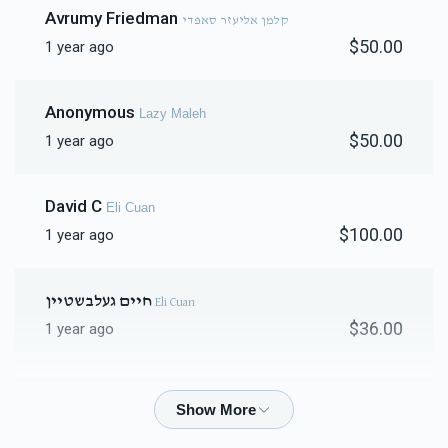
Avrumy Friedman
קלמן אליעזר סאפדי
$50.00
1 year ago
$2,399
$10,000
20
Donated
Goal
Donors
Anonymous
Lazy Maleh
$50.00
1 year ago
Moshe Cuan 
David C
Eli Cuan
$287
$2,000
10
$100.00
1 year ago
Donated
Goal
Donors
חיים געלבשטיין
Eli Cuan
Yanky Abud
$36.00
1 year ago
$531
$5,000
4
Anonymous
Lazy Maleh
Donated
Goal
Donors
$18.00
1 year ago