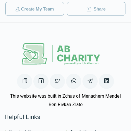
Create My Team
Share
$0
$10,000
0
Donated
Goal
Donors
This website was built in Zchus of Menachem Mendel
Ben Rivkah Zlate
Helpful Links