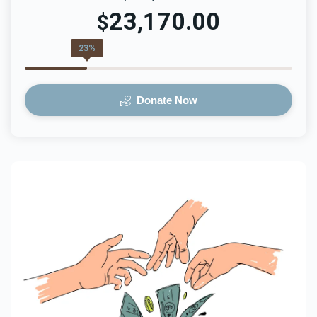
23,170.00
$
23%
Donate Now