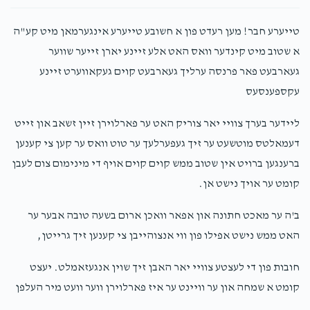
דניאל מאסרי 
Rabbi Schwartz
Eli Cuan
טייערע חבר! מען רעדט פון א חשובע טייערע אינגערמאן מיט קע"ה
$18.00
1 year ago
א שטוב מיט קינדער וואס האט אלע זיינע יארן זייער שווער
$70
$10,000
2
געארבעט פאר פרנסה ערליך געארבעט קוים געקאווערט זיינע
Donated
Goal
Donors
Anonymous
עקספענסעס
Eli Cuan
$100.00
1 year ago
ליידער בערך צוויי יאר צוריק האט ער פארלוירן זיין זשאב און זייט
יואל דוד סאפדי 
דעמאלטס מוטשעט ער זיך געפערלעך ער טוט וואס ער קען צי קענען
Anonymous
Lazy Maleh
ברענגען ברויט אין שטוב ממש קוים קוים אויף די מינימום צום לעבן
$50.00
1 year ago
$90
$25,000
1
קומט ער אויך נישט אן.
Donated
Goal
Donors
ב'ה ער מאכט חתונה און אפאר וואכן ארום בשעה טובה אבער ער
האט ממש נישט אפילו פון ווי אנצוהייבן צי קענען זיך גרייטן,
יואל מאסרי 
חובות פון די לעצטע צוויי יאר האבן זיך שוין אנגעזאמלט. יעצט
קומט א שמחה און ער וויינט ער איז פארלוירן ווער וועט מיר העלפן
$0
$10,000
0