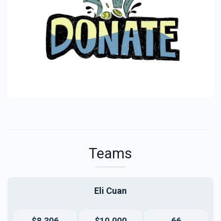
Teams
Eli Cuan
$8,306
$10,000
66