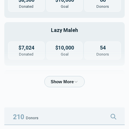
Donated
Goal
Donors
Lazy Maleh
$7,024
$10,000
54
Donated
Goal
Donors
Shouly Malech
$3,902
$7,000
61
Donated
Goal
Donors
210
Donors
קלמן אליעזר סאפדי 