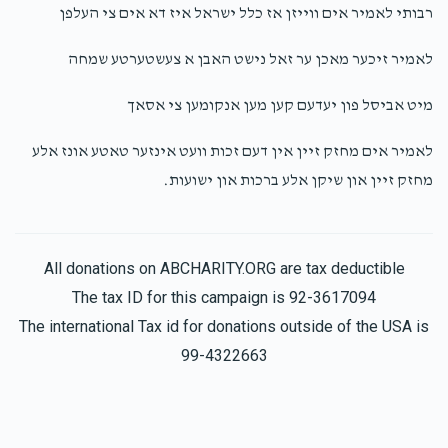
Donated
Goal
Donors
רבותי לאמיר אים ווייזן אז כלל ישראל איז דא אים צי העלפן
לאמיר זיכער מאכן ער זאל נישט האבן א צעשטערטע שמחה
משה אקערמאן 
מיט אביסל פון יעדעם קען מען אנקומען צי אסאך
$0
$10,000
0
לאמיר אים מחזק זיין אין דעם זכות וועט אינזער טאטע אונז אלע
Donated
Goal
Donors
מחזק זיין און שיקן אלע ברכות און ישועות.
יעקב מזרחי
All donations on ABCHARITY.ORG are tax deductible
The tax ID for this campaign is 92-3617094
$0
$10,000
0
The international Tax id for donations outside of the USA is
Donated
Goal
Donors
99-4322663
Yoel Salama