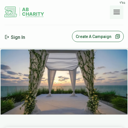
בס"ד
AB
CHARITY
powerd by ahblicklive.com
Create A Campaign
Sign In