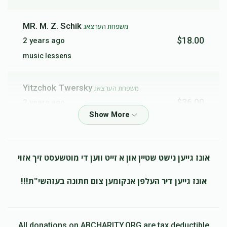
MR. M. Z. Schik
משפחת הערצאג
$18.00
2 years ago
music lessens
Yitzchok Twersky
משפחת הערצאג
$36.00
2 years ago
Pinchas S Neiman And Shlomo Hirsch
משפחת
הערצאג
אונז גייען נישט שטיין און א זייט ווען די מוטשעסט זיך אזוי
$150.00
2 years ago
נדבה לכבודי
אונז גייען דיר העלפן אנקומען צום חתונה בעזהשי"ת!!!
yanky your the man of the house
Shlome Gottlieb
משפחת הערצאג
All donations on ABCHARITY.ORG are tax deductible