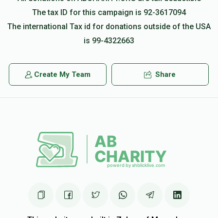
$150.00
2 years ago
The tax ID for this campaign is 92-3617094
נדבה לכבודי
The international Tax id for donations outside of the USA
is 99-4322663
Shlomo L Rosenfeld
משפחת הערצאג
$36.00
2 years ago
Create My Team
Share
לכבוד ר' יענקי, דיין געטריישאפט און איבערגעגעבנקייט איז א
מוסטער פאר כלל ישראל!!! אסאך הצלחה אויף ווייטער.
Yakov Yosef Schonfeld - Bnei Alieh
משפחת
הערצאג
$20.00
2 years ago