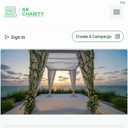
בס"ד
AB
CHARITY
powerd by ahblicklive.com
Create A Campaign
Sign In