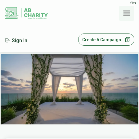
בס"ד
AB
CHARITY
powerd by ahblicklive.com
Create A Campaign
Sign In