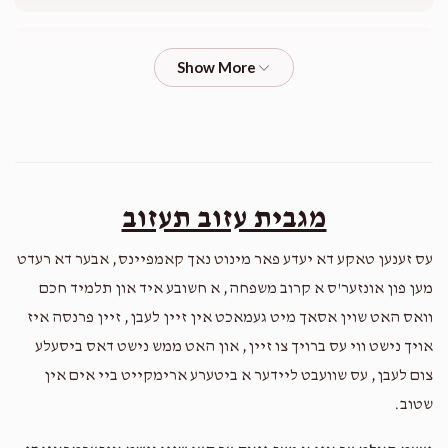
ישראל שלום אונגאר
$1,314
$3,000
36
Donated
Goal
Donors
מגבית עזוב תעזוב
יקותיאל מנשה פריעדמאן
עס זענען טאקע דא יעדע פאר מינוט נאך קאמפיינס, אבער דא רעדט
$1,901
$3,000
25
מען פון אונזער'ס א קרוב משפחה, א חשובע איד און תלמיד חכם
Donated
Goal
Donors
וואס האט שוין אסאך מיט געמאכט אין זיין לעבן, זיין פרנסה איז
אויך נישט ווי עס ברויך צו זיין, און האט ממש נישט דאס ביסעלע
צום לעבן, עס שוועבט ליידער א ביטערע ארימקייט ביי אים אין
יחזקאל לאנדא
שטוב.