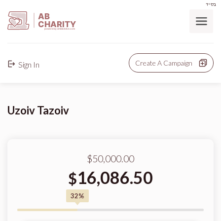
בס"ד
AB
CHARITY
powerd by ahblicklive.com
Create A Campaign
Sign In
Uzoiv Tazoiv
$50,000.00
16,086.50
$
32%