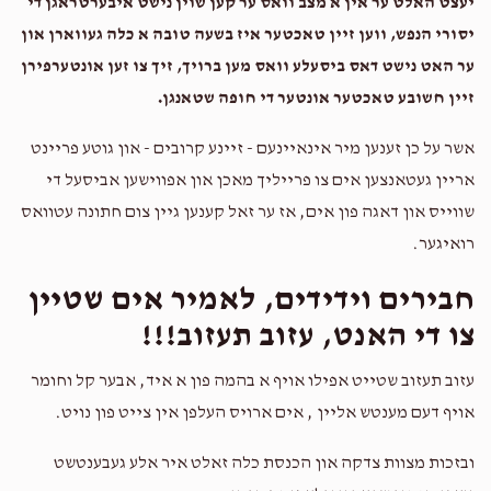
$911
$3,000
13
יעצט האלט ער אין א מצב וואס ער קען שוין נישט איבערטראגן די
Donated
Goal
Donors
יסורי הנפש, ווען זיין טאכטער איז בשעה טובה א כלה געווארן און
ער האט נישט דאס ביסעלע וואס מען ברויך, זיך צו זען אונטערפירן
זיין חשובע טאכטער אונטער די חופה שטאנגן.
שמשון פאגעל
אשר על כן זענען מיר אינאיינעם - זיינע קרובים - און גוטע פריינט
$895
$3,000
13
אריין געטאנצען אים צו פרייליך מאכן און אפווישען אביסעל די
Donated
Goal
Donors
שווייס און דאגה פון אים, אז ער זאל קענען גיין צום חתונה עטוואס
רואיגער.
חבירים וידידים, לאמיר אים שטיין
אברהם אלי' פריעדמאן
צו די האנט, עזוב תעזוב!!!
$661
$3,000
13
עזוב תעזוב
שטייט אפילו אויף א בהמה פון א איד, אבער קל וחומר
Donated
Goal
Donors
אויף דעם מענטש אליין , אים ארויס העלפן אין צייט פון נויט.
ובזכות מצוות צדקה און הכנסת כלה זאלט איר אלע געבענטשט
אפרים פריעדמאן