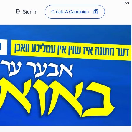
בס"ד
Create A Campaign
Sign In