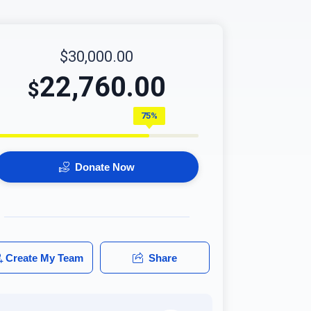
$30,000.00
22,760.00
$
75%
Donate Now
Create My Team
Share