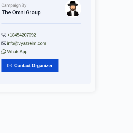
Campaign By
The Omni Group
+18454207092
info@vyazreim.com
WhatsApp
Contact Organizer