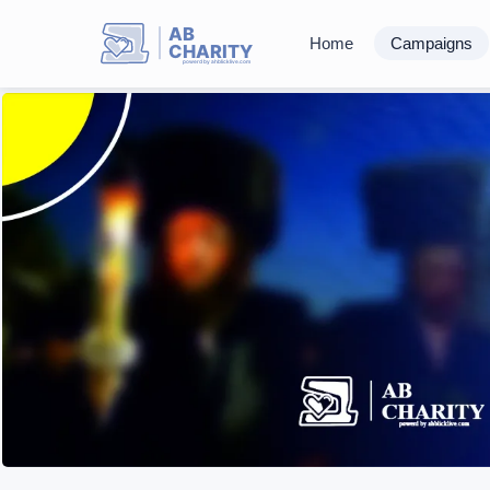
AB
Home
Campaigns
CHARITY
powerd by ahblicklive.com