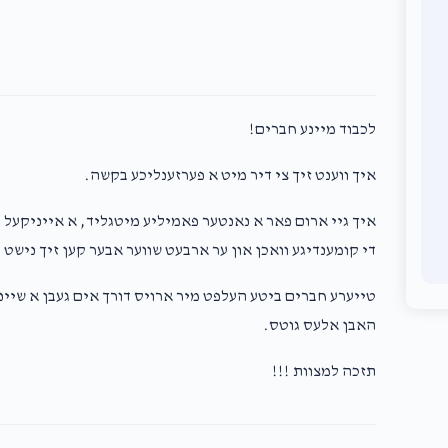
לכבוד מיינע חברים!
איך ווענט זיך צי דיר מיט א פערזענליכע בקשה.
איך גיי ארום פאר א נאנטער פאמיליע מיטגליד, א אייניקעל 
די קומענדיגע וואכן און ער ארבעט שווער אבער קען זיך נישט!
טייערע חברים ביטע העלפט מיר ארויס דורך אים געבן א שיינע
האבן אלעס גוטס.
תזכה למצוות !!!