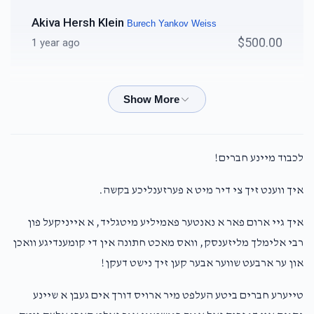
Akiva Hersh Klein
Burech Yankov Weiss
$500.00
1 year ago
Chaim H Bodek
Burech Yankov Weiss
$180.00
1 year ago
Abraham Lipschitz
Burech Yankov Weiss
לכבוד מיינע חברים!
$100.00
1 year ago
איך ווענט זיך צי דיר מיט א פערזענליכע בקשה.
Hatzluche
איך גיי ארום פאר א נאנטער פאמיליע מיטגליד, א אייניקעל פון
S.w
Burech Yankov Weiss
רבי אלימלך מליזענסק, וואס מאכט חתונה אין די קומענדיגע וואכן
$1,000.00
1 year ago
און ער ארבעט שווער אבער קען זיך נישט דעקן!
טייערע חברים ביטע העלפט מיר ארויס דורך אים געבן א שיינע
Simon Strulowitz
Burech Yankov Weiss