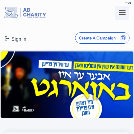
בס"ד
AB
CHARITY
powerd by ahblicklive.com
Create A Campaign
Sign In