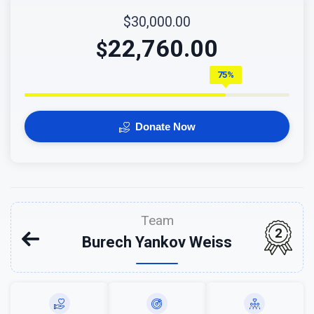
$30,000.00
22,760.00
$
75%
Donate Now
Team
2
Burech Yankov Weiss