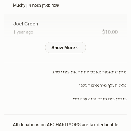
Muchy שכח פארן מזכה זיין
Joel Green
$10.00
1 year ago
Rochelle Kornfeld
מרדכי פיינשטיין
$100.00
1 year ago
מיין שוואגער מאכט חתונה און צוויי טאג
Chaya Farkas
מרדכי פיינשטיין
פליז העלף מיר אים העלפן
$18.00
1 year ago
In honor of rochel leah
ציגיין צום חופה גרינגערהייט
Anonymous
מרדכי פיינשטיין
$180.00
1 year ago
All donations on ABCHARITY.ORG are tax deductible