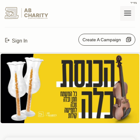
בס"ד
AB
CHARITY
powerd by ahblicklive.com
Create A Campaign
Sign In