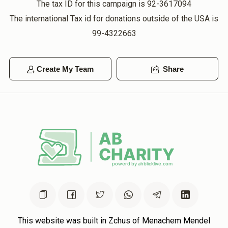
The tax ID for this campaign is 92-3617094
The international Tax id for donations outside of the USA is
Anonymous
מרדכי פיינשטיין
$50.00
99-4322663
1 year ago
❤️
Create My Team
Share
This website was built in Zchus of Menachem Mendel