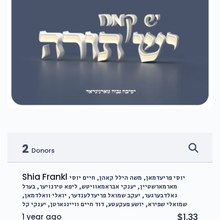
2
Donors
Shia Frankl
יוסי פריעדמאן, משה הילל קאהן, חיים יוסי
מארמארשטיין, יענקי אבראמאוויטש, ליפא טירנויער, בערל
גאלדבערגער, יעקב שמואל פריעדלענדער, יואלי וואלדמאן,
שמואלי שפירא, יושע פעקעטע, דוד חיים וויינגארטן, יענקי קל
$1.33
1 year ago