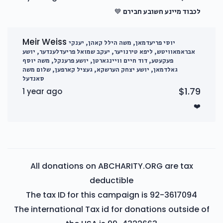
לכבוד מיינע חשובע חבירם 💙
Meir Weiss
יוסי פריעדמאן, משה הילל קאהן, יענקי
אבראמאוויטש, ליפא טירנויער, יעקב שמואל פריעדלענדער, יושע
פעקעטע, דוד חיים וויינגארטן, יושע פרענקל, משה יוסף
גאלדמאן, יושע יצחק הערשקא, געציל קארפען, שלום משה
סאנדעל
$1.79
1 year ago
❤️
All donations on ABCHARITY.ORG are tax
deductible
The tax ID for this campaign is 92-3617094
The international Tax id for donations outside of