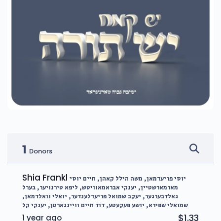
1
Donors
Shia Frankl
יוסי פריעדמאן, משה הילל קאהן, חיים יוסי
מארמארשטיין, יענקי אבראמאוויטש, ליפא טירנויער, בערל
גאלדבערגער, יעקב שמואל פריעדלענדער, יואלי וואלדמאן,
שמואלי שפירא, יושע פעקעטע, דוד חיים וויינגארטן, יענקי קל
$1.33
1 year ago