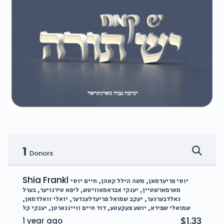
1
Donors
Shia Frankl
יוסי פריעדמאן, משה הילל קאהן, חיים יוסי
מארמארשטיין, יענקי אבראמאוויטש, ליפא טירנויער, בערל
גאלדבערגער, יעקב שמואל פריעדלענדער, יואלי וואלדמאן,
שמואלי שפירא, יושע פעקעטע, דוד חיים וויינגארטן, יענקי קל
$1.33
1 year ago