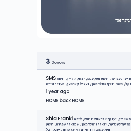
3
Donors
SMS
ריעדלענדער, יושע פעקעטע, יצחק קליין, יושע
קל, משה יוסף גאלדמאן, געציל קארפען, מענדי הירש
1 year ago
HOME back HOME
Shia Frankl
רשטיין, יענקי אבראמאוויטש, ליפא
פריעדלענדער, יואלי וואלדמאן, שמואלי שפירא, יושע
פעקעטע, דוד חיים וויינגארטן, יענקי קל