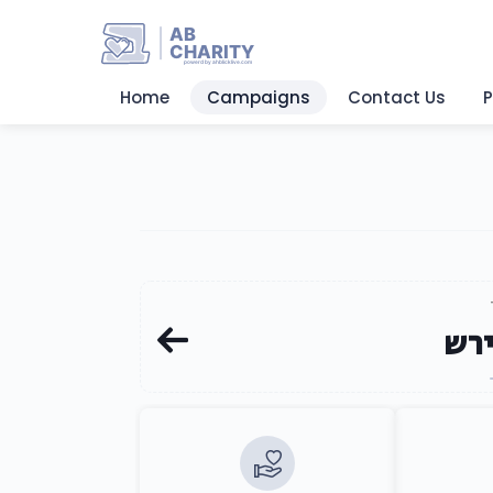
AB
CHARITY
powerd by ahblicklive.com
Home
Campaigns
Contact Us
P
ירש