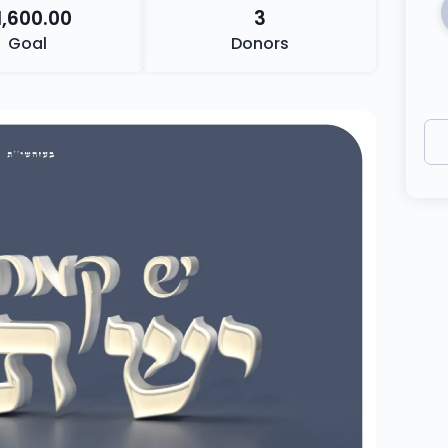
1,600.00
3
Goal
Donors