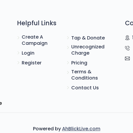
Helpful Links
Co
Create A
Tap & Donate
Campaign
Unrecognized
Login
Charge
Register
Pricing
Terms &
Conditions
Contact Us
e
Powered by
AhBlickLive.com