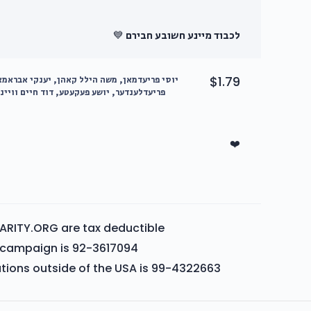
לכבוד מיינע חשובע חבירם 💙
$1.79
יוסי פריעדמאן, משה הילל קאהן, יענקי אבראמא
פריעדלענדער, יושע פעקעטע, דוד חיים וויינ
❤️
ARITY.ORG are tax deductible
is campaign is 92-3617094
ations outside of the USA is 99-4322663