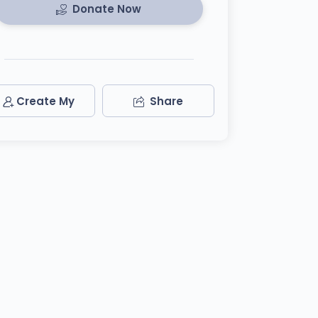
Donate Now
Create My
Share
Team