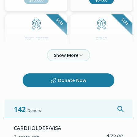
Sold
Sold
תנאים
קידושן רינגל
$180.00
$100.00
Sold
Donate Now
קיטל פאר די חתן
עסן פאר א קאפעל ביי די חתונה
142
$200.00
$180.00
Donors
Sold
Sold
CARDHOLDER/VISA
$72.00
2 years ago