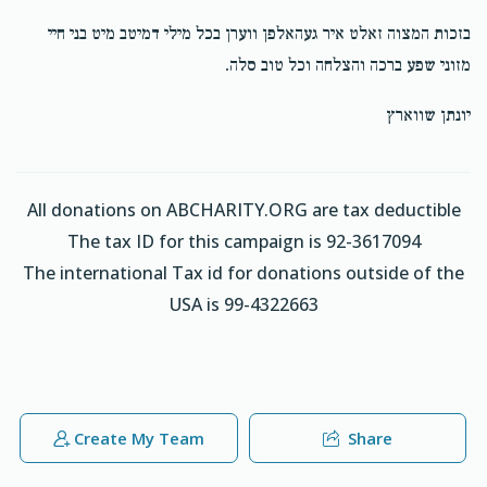
מוזיק פאר די חתונה
אויסשטאפירן די קאך
בזכות המצוה זאלט איר געהאלפן ווערן בכל מילי דמיטב מיט בני חיי
מזוני שפע ברכה והצלחה וכל טוב סלה.
$3,500.00
$3,000.00
יונתן שווארץ
אויסשטאפירן די שטוב
גאצע חתונה נאכט
All donations on ABCHARITY.ORG are tax deductible
The tax ID for this campaign is 92-3617094
$20,000.00
$6,800.00
The international Tax id for donations outside of the
USA is 99-4322663
Create My Team
Share