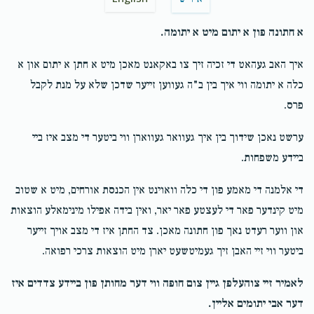
$5.00
2 years ago
א חתונה פון א יתום מיט א יתומה.
CARDHOLDER/VISA
איך האב געהאט די זכיה זיך צו באקאנט מאכן מיט א חתן א יתום און א
מתנות פאר די כלה
זכות החופה
$72.00
2 years ago
כלה א יתומה ווי איך בין ב"ה געווען זייער שדכן שלא על מנת לקבל
פרס.
$1,800.00
$1,800.00
CARDHOLDER/VISA
ערשט נאכן שידוך בין איך געוואר געווארן ווי ביטער די מצב איז ביי
$72.00
2 years ago
ביידע משפחות.
די אלמנה די מאמע פון די כלה וואוינט אין הכנסת אורחים, מיט א שטוב
קליידער פאר די חתן
שטריימל
מיט קינדער פאר די לעצטע פאר יאר, ואין בידה אפילו מינימאלע הוצאות
און ווער רעדט נאך פון חתונה מאכן. צד החתן איז די מצב אויך זייער
$3,000.00
$3,000.00
ביטער ווי זיי האבן זיך געמיטשעט יארן מיט הוצאות צרכי רפואה.
לאמיר זיי צוהעלפן גיין צום חופה ווי דער מחותן פון ביידע צדדים איז
דער אבי יתומים אליין.