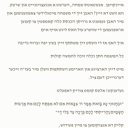
איינקויפן. אנשטאטס שמחה, הערשט א אנגעצויגנייט און שרעק.
שבת שבע ברכות
זאַל חתונה נאכט
ווא וועט דא זיין? האבן זיך די משפחה מיטגלידער צאמגענומען און
מיר האבן געפענט א גרויסן הכנסת כלה קאמפעין צו קענען
$7,200.00
$6,500.00
אראפנעמען די שווערע עול וואס ליגט אויף אים
איך האף אז די וועסט זיך משתתף זיין בעין יפה וברוח נדיבה
כל המשמח חתן וכלה זוכה לחמשה קולות
סעודת החתונה
מיט דיין הארציגע און ווארימע השתתפות וועלן מיר בעז"ה זיכער
$8,000.00
דערגרייכן דעם ציל.
געדענקט! אלעס קומט צוריק דאפעלט
"וּבְחָנוּנִי נָא בָּזֹאת אָמַר ה' צְבָאוֹת אִם לֹא אֶפְתַּח לָכֶם אֵת אֲרֻבּוֹת
הַשָּׁמַיִם וַהֲרִיקֹתִי לָכֶם בְּרָכָה עַד בְּלִי דָי"
קליק דא אנצוקומען צו מיין פעידזש,