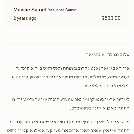
$1,750.00
$1,600.00
Moishe Samet
Yesucher Samet
$500.00
2 years ago
דירה חתן כלה
כלה קלייד
$2,500.00
$2,000.00
שלום וברכה! א גוט יאר.
איך האב א גאר נאנטע קרוב משפחה וואס האט ב"ה א קינדער
געבענטשטע פאמיליע, ארבעט שווער אהיים צוברענגען פרנסה א
ריכטיגע נהנה מיגיע כפו
יום החופה
קליידער פאר משפחה
ליידער אריין געפאלן אין גאר שווערע חובות אין ער גרייט זיך צו
$4,000.00
$3,600.00
חתונה מאכן א קינד בשעטומ"צ.
ולרש אין כל, ואין הקומץ משביע ד מצב אין שטוב איז גאר ענג. די
חתונה איז אין אפאר וואכן ארום און מען קען אפילו א קלייד נישט