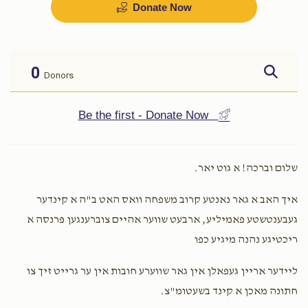
Donate Now
בדחן
שפילער
$1,000.00
$700.00
0
Donors
Sold
Be the first - Donate Now
זינגער
אויסשטאפירן דירה
שלום וברכה! א גוט יאר.
$1,500.00
$1,500.00
איך האב א גאר נאנטע קרוב משפחה וואס האט ב"ה א קינדער
געבענטשטע פאמיליע, ארבעט שווער אהיים צוברענגען פרנסה א
ריכטיגע נהנה מיגיע כפו
ליידער אריין געפאלן אין גאר שווערע חובות אין ער גרייט זיך צו
כלה טיטשער
מזוזות
חתונה מאכן א קינד בשעטומ"צ.