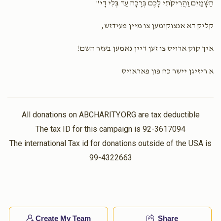
הַשָּׁמַיִם וַהֲרִיקֹתִי לָכֶם בְּרָכָה עַד בְּלִי דָי"
שבת שבע ברכות
זאַל חתונה נאכט
קליק דא אנצוקומען צו מיין פעידזש,
$7,200.00
$6,500.00
איך קוק ארויס צו זען דיין נאמען בעזר השם!
א ריזיגן יישר כח פון פאראויס
סעודת החתונה
All donations on ABCHARITY.ORG are tax deductible
$8,000.00
The tax ID for this campaign is 92-3617094
The international Tax id for donations outside of the USA is
99-4322663
Create My Team
Share