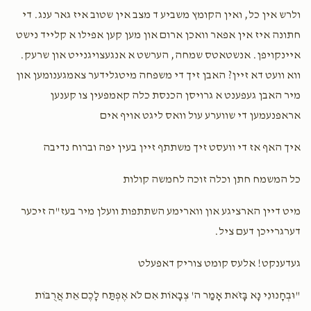
$1,750.00
$1,600.00
ולרש אין כל, ואין הקומץ משביע ד מצב אין שטוב איז גאר ענג. די
חתונה איז אין אפאר וואכן ארום און מען קען אפילו א קלייד נישט
איינקויפן. אנשטאטס שמחה, הערשט א אנגעצויגנייט און שרעק.
ווא וועט דא זיין? האבן זיך די משפחה מיטגלידער צאמגענומען און
דירה חתן כלה
כלה קלייד
מיר האבן געפענט א גרויסן הכנסת כלה קאמפעין צו קענען
אראפנעמען די שווערע עול וואס ליגט אויף אים
$2,500.00
$2,000.00
איך האף אז די וועסט זיך משתתף זיין בעין יפה וברוח נדיבה
כל המשמח חתן וכלה זוכה לחמשה קולות
יום החופה
קליידער פאר משפחה
מיט דיין הארציגע און ווארימע השתתפות וועלן מיר בעז"ה זיכער
דערגרייכן דעם ציל.
$4,000.00
$3,600.00
געדענקט! אלעס קומט צוריק דאפעלט
"וּבְחָנוּנִי נָא בָּזֹאת אָמַר ה' צְבָאוֹת אִם לֹא אֶפְתַּח לָכֶם אֵת אֲרֻבּוֹת