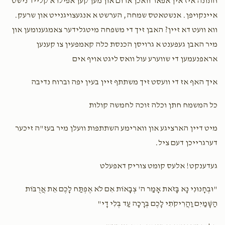
חתונה איז אין אפאר וואכן ארום און מען קען אפילו א קלייד נישט
איינקויפן. אנשטאטס שמחה, הערשט א אנגעצויגנייט און שרעק.
שבת שבע ברכות
זאַל חתונה נאכט
ווא וועט דא זיין? האבן זיך די משפחה מיטגלידער צאמגענומען און
$7,200.00
$6,500.00
מיר האבן געפענט א גרויסן הכנסת כלה קאמפעין צו קענען
אראפנעמען די שווערע עול וואס ליגט אויף אים
איך האף אז די וועסט זיך משתתף זיין בעין יפה וברוח נדיבה
סעודת החתונה
כל המשמח חתן וכלה זוכה לחמשה קולות
מיט דיין הארציגע און ווארימע השתתפות וועלן מיר בעז"ה זיכער
$8,000.00
דערגרייכן דעם ציל.
געדענקט! אלעס קומט צוריק דאפעלט
"וּבְחָנוּנִי נָא בָּזֹאת אָמַר ה' צְבָאוֹת אִם לֹא אֶפְתַּח לָכֶם אֵת אֲרֻבּוֹת
הַשָּׁמַיִם וַהֲרִיקֹתִי לָכֶם בְּרָכָה עַד בְּלִי דָי"