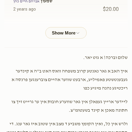
$1,750.00
$1,600.00
שמעון
אברהם חיים כהן
$20.00
2 years ago
יואל
אברהם חיים כהן
$26.00
2 years ago
דירה חתן כלה
כלה קלייד
$2,500.00
$2,000.00
David Landau
אברהם חיים כהן
שלום וברכה! א גוט יאר.
$100.00
2 years ago
איך האב א גאר נאנטע קרוב משפחה וואס האט ב"ה א קינדער
שותף לדבר מצוה
געבענטשטע פאמיליע, ארבעט שווער אהיים צוברענגען פרנסה א
תזכו למצות
ריכטיגע נהנה מיגיע כפו
יום החופה
קליידער פאר משפחה
ליידער אריין געפאלן אין גאר שווערע חובות אין ער גרייט זיך צו
$4,000.00
$3,600.00
חתונה מאכן א קינד בשעטומ"צ.
ולרש אין כל, ואין הקומץ משביע ד מצב אין שטוב איז גאר ענג. די