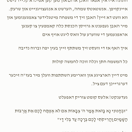
חתונה איז אין אפאר וואכן ארום און מען קען אפילו א קלייד נישט
Avrum Hecht
אלי סרוגא
איינקויפן. אנשטאטס שמחה, הערשט א אנגעצויגנייט און שרעק.
שבת שבע ברכות
זאַל חתונה נאכט
$18.00
2 years ago
ווא וועט דא זיין? האבן זיך די משפחה מיטגלידער צאמגענומען און
סבּענקט די גוטע צייטן
$7,200.00
$6,500.00
מיר האבן געפענט א גרויסן הכנסת כלה קאמפעין צו קענען
אראפנעמען די שווערע עול וואס ליגט אויף אים
איך האף אז די וועסט זיך משתתף זיין בעין יפה וברוח נדיבה
סעודת החתונה
כל המשמח חתן וכלה זוכה לחמשה קולות
מיט דיין הארציגע און ווארימע השתתפות וועלן מיר בעז"ה זיכער
$8,000.00
דערגרייכן דעם ציל.
געדענקט! אלעס קומט צוריק דאפעלט
"וּבְחָנוּנִי נָא בָּזֹאת אָמַר ה' צְבָאוֹת אִם לֹא אֶפְתַּח לָכֶם אֵת אֲרֻבּוֹת
הַשָּׁמַיִם וַהֲרִיקֹתִי לָכֶם בְּרָכָה עַד בְּלִי דָי"