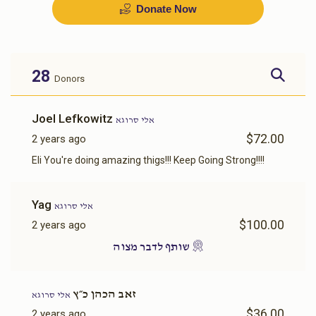
Donate Now
בדחן
שפילער
$1,000.00
$700.00
28
Donors
Sold
Joel Lefkowitz
אלי סרוגא
$72.00
2 years ago
זינגער
אויסשטאפירן דירה
Eli You're doing amazing thigs!!! Keep Going Strong!!!!
$1,500.00
$1,500.00
Yag
אלי סרוגא
$100.00
2 years ago
שותף לדבר מצוה
כלה טיטשער
מזוזות
זאב הכהן כ״ץ
אלי סרוגא
$36.00
2 years ago