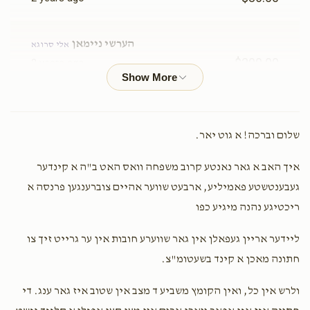
$1,750.00
$1,600.00
הערשי ניימאן
אלי סרוגא
$200.00
2 years ago
דירה חתן כלה
כלה קלייד
Phone Donation
Ely Srugo
$2,500.00
$2,000.00
$30.00
2 years ago
שלום וברכה! א גוט יאר.
איך האב א גאר נאנטע קרוב משפחה וואס האט ב"ה א קינדער
אלימלך דוד ראטה
אלי סרוגא, ישראל אברהם סרוגא
געבענטשטע פאמיליע, ארבעט שווער אהיים צוברענגען פרנסה א
$25.00
2 years ago
ריכטיגע נהנה מיגיע כפו
יום החופה
קליידער פאר משפחה
Arye Hershkowitz
ליידער אריין געפאלן אין גאר שווערע חובות אין ער גרייט זיך צו
אלי סרוגא
$4,000.00
$3,600.00
$50.00
2 years ago
חתונה מאכן א קינד בשעטומ"צ.
הייליגער אלי!!!!! גיי ווייטער אן פליז
ולרש אין כל, ואין הקומץ משביע ד מצב אין שטוב איז גאר ענג. די