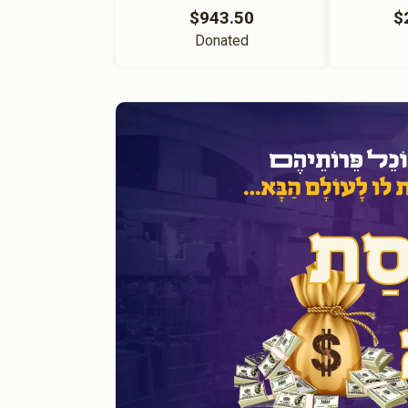
$943.50
$
Donated