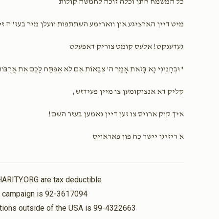
כל המשמח חתן וכלה זוכה לחמשה קולות
מיט דיין הארציגע און ווארימע השתתפות וועלן מיר בעז"ה זי
געדענקט! אלעס קומט צוריק דאפעלט
"וּבְחָנוּנִי נָא בָּזֹאת אָמַר ה' צְבָאוֹת אִם לֹא אֶפְתַּח לָכֶם אֵת אֲרֻבּוֹת ה
קליק דא אנצוקומען צו מיין פעידזש,
איך קוק ארויס צו זען דיין נאמען בעזר השם!
א ריזיגן יישר כח פון פאראויס
HARITY.ORG are tax deductible
is campaign is 92-3617094
nations outside of the USA is 99-4322663