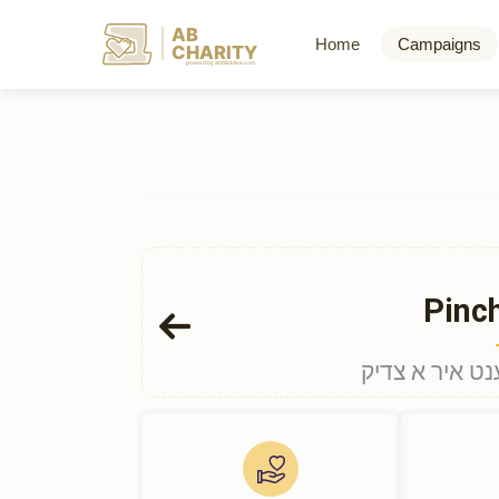
AB
Home
Campaigns
CHARITY
powerd by ahblicklive.com
Pinc
ענט איר א צדיק