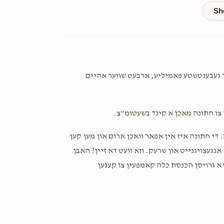
Shlomy Holtzer
Pinchas Srugo
2 years ago
Hershy Weiss
Pinchas Srugo
 געבענטשטע פאמיליע, ארבעט שווער אהיים
2 years ago
ך צו חתונה מאכן א קינד בשעטומ"צ.
Yonasan Pasternak
Pinchas Srugo
. די חתונה איז אין אפאר וואכן ארום און מען קען
2 years ago
געצויגנייט און שרעק. ווא וועט דא זיין? האבן
א גרויסן הכנסת כלה קאמפעין צו קענען
שאולי
Pinchas Srugo
2 years ago