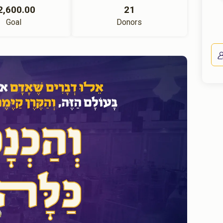
2,600.00
21
Goal
Donors