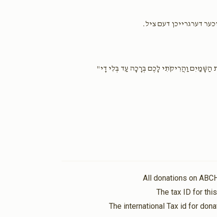
כער דערגרייכן דעם ציל.
ַשָּׁמַיִם וַהֲרִיקֹתִי לָכֶם בְּרָכָה עַד בְּלִי דָי"
All donations on ABC
The tax ID for th
The international Tax id for do