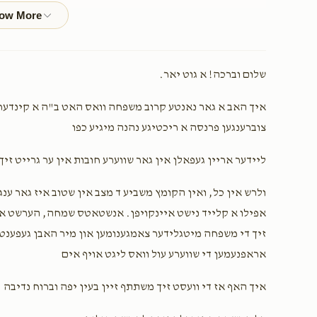
$36.00
סעודת החתונה
שלום וברכה! א גוט יאר.
$18.00
איך האב א גאר נאנטע קרוב משפחה וואס האט ב"ה א קינדער
$8,000.00
צוברענגען פרנסה א ריכטיגע נהנה מיגיע כפו
פאר פינקי אלעס
ליידער אריין געפאלן אין גאר שווערע חובות אין ער גרייט זי
$36.00
ולרש אין כל, ואין הקומץ משביע ד מצב אין שטוב איז גאר ענג
אפילו א קלייד נישט איינקויפן. אנשטאטס שמחה, הערשט א אנ
זיך די משפחה מיטגלידער צאמגענומען און מיר האבן געפענט 
$50.00
אראפנעמען די שווערע עול וואס ליגט אויף אים
איך האף אז די וועסט זיך משתתף זיין בעין יפה וברוח נדיבה