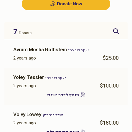
Donate Now
בדחן
שפילער
$1,000.00
$700.00
7
Donors
Sold
Avrum Mosha Rothstein
יעקב דוב כהן
$25.00
2 years ago
זינגער
אויסשטאפירן דירה
Yoley Tessler
יעקב דוב כהן
$1,500.00
$1,500.00
$100.00
2 years ago
שותף לדבר מצוה
Volvy Lowey
יעקב דוב כהן
כלה טיטשער
מזוזות
$180.00
2 years ago