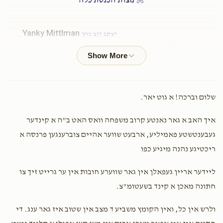
מצות הכנסת כלה
$1,750.00
$1,600.00
Yanky Mittlman
יעקב דוב כהן
$100.00
2 years ago
שותף לדבר מצוה
דירה חתן כלה
כלה קלייד
$2,500.00
$2,000.00
Shulem Weber
שלום וברכה! א גוט יאר.
יעקב דוב כהן
$100.00
2 years ago
איך האב א גאר נאנטע קרוב משפחה וואס האט ב"ה א קינדער
שותף לדבר מצוה
געבענטשטע פאמיליע, ארבעט שווער אהיים צוברענגען פרנסה א
ריכטיגע נהנה מיגיע כפו
יום החופה
קליידער פאר משפחה
Yoely Wiess
יעקב דוב כהן
$36.00
2 years ago
ליידער אריין געפאלן אין גאר שווערע חובות אין ער גרייט זיך צו
$4,000.00
$3,600.00
חתונה מאכן א קינד בשעטומ"צ.
Yoely Srugo
מושי סרוגא, מושי שניטצער, יואל בכור סרוגא,
ולרש אין כל, ואין הקומץ משביע ד מצב אין שטוב איז גאר ענג. די
אלי סרוגא, פנחס סרוגא, yosef srugo , יעקב דוב כהן, יעקב שמעון
מאלח