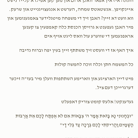
חתונה איז אין אפאר וואכן ארום און מען קען אפילו א קלייד נישט
$22.50
2 years ago
איינקויפן. אנשטאטס שמחה, הערשט א אנגעצויגנייט און שרעק.
שבת שבע ברכות
זאַל חתונה נאכט
שמחת חתן וכלה
ווא וועט דא זיין? האבן זיך די משפחה מיטגלידער צאמגענומען און
$7,200.00
$6,500.00
Keep up חזק ואמץ
מיר האבן געפענט א גרויסן הכנסת כלה קאמפעין צו קענען
אראפנעמען די שווערע עול וואס ליגט אויף אים
איך האף אז די וועסט זיך משתתף זיין בעין יפה וברוח נדיבה
סעודת החתונה
כל המשמח חתן וכלה זוכה לחמשה קולות
מיט דיין הארציגע און ווארימע השתתפות וועלן מיר בעז"ה זיכער
$8,000.00
דערגרייכן דעם ציל.
געדענקט! אלעס קומט צוריק דאפעלט
"וּבְחָנוּנִי נָא בָּזֹאת אָמַר ה' צְבָאוֹת אִם לֹא אֶפְתַּח לָכֶם אֵת אֲרֻבּוֹת
הַשָּׁמַיִם וַהֲרִיקֹתִי לָכֶם בְּרָכָה עַד בְּלִי דָי"