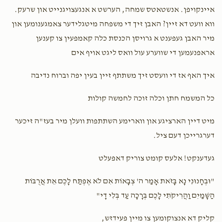
איינקויפן. אנשטאטס שמחה, הערשט א אנגעצויגנייט און שרעק.
שבת שבע ברכות
זאַל חתונה נאכט
ווא וועט דא זיין? האבן זיך די משפחה מיטגלידער צאמגענומען און
מיר האבן געפענט א גרויסן הכנסת כלה קאמפעין צו קענען
$7,200.00
$6,500.00
אראפנעמען די שווערע עול וואס ליגט אויף אים
איך האף אז די וועסט זיך משתתף זיין בעין יפה וברוח נדיבה
כל המשמח חתן וכלה זוכה לחמשה קולות
סעודת החתונה
מיט דיין הארציגע און ווארימע השתתפות וועלן מיר בעז"ה זיכער
$8,000.00
דערגרייכן דעם ציל.
געדענקט! אלעס קומט צוריק דאפעלט
"וּבְחָנוּנִי נָא בָּזֹאת אָמַר ה' צְבָאוֹת אִם לֹא אֶפְתַּח לָכֶם אֵת אֲרֻבּוֹת
הַשָּׁמַיִם וַהֲרִיקֹתִי לָכֶם בְּרָכָה עַד בְּלִי דָי"
קליק דא אנצוקומען צו מיין פעידזש,