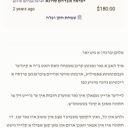
$1,750.00
$1,600.00
ישראל אברהם סרוגא
ישראל אברהם סרוגא
$180.00
2 years ago
שמחת חתן וכלה
דירה חתן כלה
כלה קלייד
$2,500.00
$2,000.00
שלום וברכה! א גוט יאר.
איך האב א גאר נאנטע קרוב משפחה וואס האט ב"ה א קינדער
געבענטשטע פאמיליע, ארבעט שווער אהיים צוברענגען פרנסה א
ריכטיגע נהנה מיגיע כפו
יום החופה
קליידער פאר משפחה
ליידער אריין געפאלן אין גאר שווערע חובות אין ער גרייט זיך צו
$4,000.00
$3,600.00
חתונה מאכן א קינד בשעטומ"צ.
ולרש אין כל, ואין הקומץ משביע ד מצב אין שטוב איז גאר ענג. די
חתונה איז אין אפאר וואכן ארום און מען קען אפילו א קלייד נישט