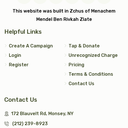
$7,200.00
$5,000.00
This website was built in Zchus of Menachem
Mendel Ben Rivkah Zlate
Helpful Links
עצי חיים (2)
טס כסף
Create A Campaign
Tap & Donate
Login
Unrecognized Charge
$5,000.00
$7,200.00
Register
Pricing
Terms & Conditions
Contact Us
אבנט (2)
יד כסף
Contact Us
$2,500.00
$1,200.00
172 Blauvelt Rd, Monsey, NY
(212) 239-8923