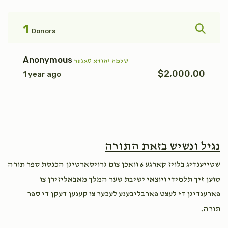
פקודי
טהרה
$1,800.00
$1,800.00
1
Donors
Anonymous
שלמה יהודא טאגער
$2,000.00
1 year ago
אחרי
בהר
$1,800.00
$1,800.00
נגיל ונשיש בזאת התורה
שטייענדיג בלויז קארגע 6 וואכן צום גרויסארטיגן הכנסת ספר תורה
קרח
פנחס
טוען זיך תלמידי ויוצאי ישיבת שער המלך מאבאליזירן צו
פארענדיגן די לעצט פארבליבענע לעכער צו קענען דעקן די ספר
$1,800.00
$1,800.00
תורה.