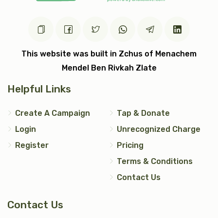
$7,200.00
$5,000.00
This website was built in Zchus of Menachem
Mendel Ben Rivkah Zlate
עצי חיים (2)
טס כסף
Helpful Links
$5,000.00
$7,200.00
Create A Campaign
Tap & Donate
Login
Unrecognized Charge
Register
Pricing
Terms & Conditions
אבנט (2)
יד כסף
Contact Us
$2,500.00
$1,200.00
Contact Us