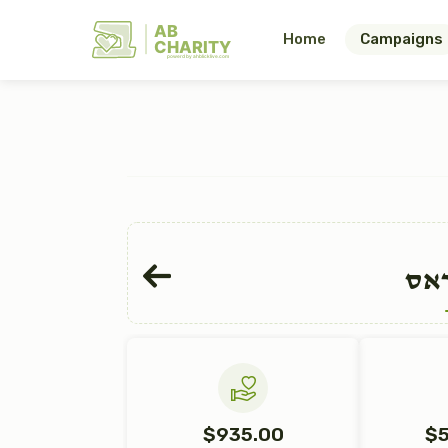
AB
Home
Campaigns
CHARITY
powerd by ahblicklive.com
ראס
$935.00
$5