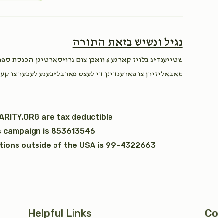
עצי חיים (2)
טס כסף
נגיל ונשיש בזאת התורה
$360.00
$5,000.00
$7,200.00
שטייענדיג בלויז קארגע 6 וואכן צום גרויסאר
זכו
מאבאליזירן צו פארענדיגן די לעצט פארבליבענע לעכער צו קע.
לכבוד אפרים גראס כה לחי !
ARITY.ORG are tax deductible
$180.00
יד כסף
is campaign is 853613546
ations outside of the USA is 99-4322663
$2,500.00
Helpful Links
Co