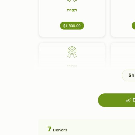
תצוה
$1,800.00
אחרי
$1,800.00
D
פנחס
7
Donors