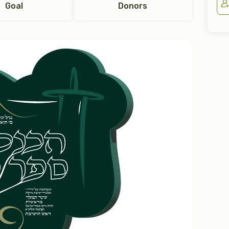
Goal
Donors