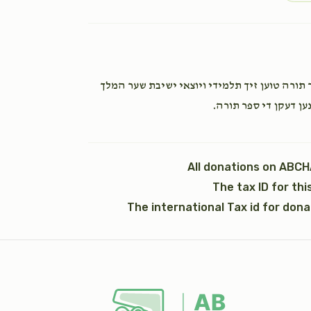
1 year ago
אבנט (2)
סיני יודא גראס
אפרים גראס
$1,200.00
1 year ago
טיגן הכנסת ספר תורה טוען זיך תלמידי ויוצאי ישיבת שער המלך
ת עמוד
נען דעקן די ספר תורה
All donations on ABCH
Gold
אפרים גראס
The tax ID for th
1 year ago
The international Tax id for don