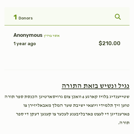
פקודי
טהרה
$1,800.00
$1,800.00
1
Donors
Anonymous
אשר ברוין
$210.00
1 year ago
אחרי
בהר
$1,800.00
$1,800.00
נגיל ונשיש בזאת התורה
שטייענדיג בלויז קארגע 6 וואכן צום גרויסארטיגן הכנסת ספר תורה
קרח
פנחס
טוען זיך תלמידי ויוצאי ישיבת שער המלך מאבאליזירן צו
פארענדיגן די לעצט פארבליבענע לעכער צו קענען דעקן די ספר
$1,800.00
$1,800.00
תורה.