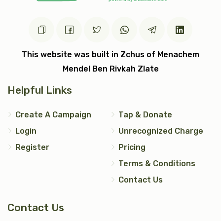
$7,200.00
$5,000.00
This website was built in Zchus of Menachem
Mendel Ben Rivkah Zlate
עצי חיים (2)
טס כסף
Helpful Links
$5,000.00
$7,200.00
Create A Campaign
Tap & Donate
Login
Unrecognized Charge
Register
Pricing
Terms & Conditions
אבנט (2)
יד כסף
Contact Us
$2,500.00
$1,200.00
Contact Us