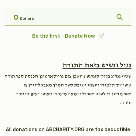
פקודי
טהרה
$1,800.00
$1,800.00
0
Donors
Be the first - Donate Now
אחרי
בהר
נגיל ונשיש בזאת התורה
$1,800.00
$1,800.00
שטייענדיג בלויז קארגע 6 וואכן צום גרויסארטיגן הכנסת ספר תורה
טוען זיך תלמידי ויוצאי ישיבת שער המלך מאבאליזירן צו
פארענדיגן די לעצט פארבליבענע לעכער צו קענען דעקן די ספר
תורה.
קרח
פנחס
$1,800.00
$1,800.00
All donations on ABCHARITY.ORG are tax deductible