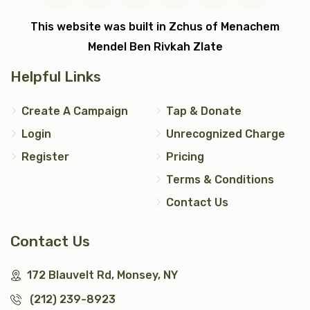
$7,200.00
$5,000.00
This website was built in Zchus of Menachem
Mendel Ben Rivkah Zlate
Helpful Links
עצי חיים (2)
טס כסף
Create A Campaign
Tap & Donate
Login
Unrecognized Charge
$5,000.00
$7,200.00
Register
Pricing
Terms & Conditions
Contact Us
אבנט (2)
יד כסף
Contact Us
$2,500.00
$1,200.00
172 Blauvelt Rd, Monsey, NY
(212) 239-8923