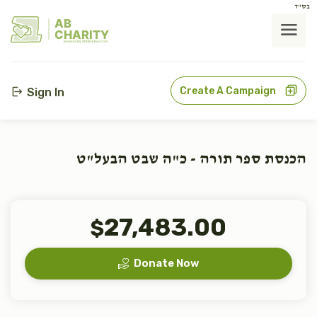
בס"ד
AB
CHARITY
powerd by ahblicklive.com
Create A Campaign
Sign In
הכנסת ספר תורה - כ"ה שבט הבעל"ט
27,483.00
$
Donate Now