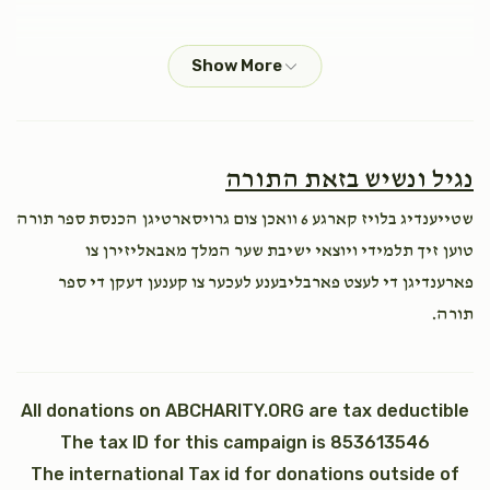
Mayer Gelbman
הערש אלימלך ווידער
כי תבא
נצבים (פרשת התשובה)
$180.00
1 year ago
$2,600.00
$1,800.00
Joseph Oppenheim
הערש אלימלך ווידער
נגיל ונשיש בזאת התורה
$120.00
1 year ago
שטייענדיג בלויז קארגע 6 וואכן צום גרויסארטיגן הכנסת ספר תורה
טוען זיך תלמידי ויוצאי ישיבת שער המלך מאבאליזירן צו
Moses Silberstein
הערש אלימלך ווידער
וילך
וזאת הברכה (ברכת משה רבינו)
פארענדיגן די לעצט פארבליבענע לעכער צו קענען דעקן די ספר
$120.00
1 year ago
תורה.
$2,600.00
$1,800.00
Naftula Jacobowitz
הערש אלימלך ווידער
$180.00
1 year ago
Sold
All donations on ABCHARITY.ORG are tax deductible
The tax ID for this campaign is 853613546
כתר תורה
כתונת (2)
Pesach Kohn
The international Tax id for donations outside of
הערש אלימלך ווידער