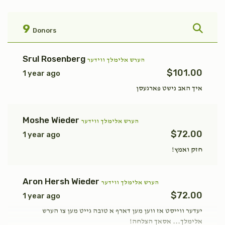
פקודי
טהרה
$1,800.00
$1,800.00
9
Donors
Srul Rosenberg
הערש אלימלך ווידער
$101.00
1 year ago
אחרי
בהר
איך האב נישט פארגעסן
$1,800.00
$1,800.00
Moshe Wieder
הערש אלימלך ווידער
$72.00
1 year ago
חזק ואמץ!
קרח
פנחס
Aron Hersh Wieder
הערש אלימלך ווידער
$72.00
1 year ago
$1,800.00
$1,800.00
יעדער ווייסט אז ווען מען דארף א טובה גייט מען צו הערש
אלימלך... אסאך הצלחה!