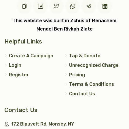
כתר תורה
כתונת (2)
$7,200.00
$5,000.00
This website was built in Zchus of Menachem
Mendel Ben Rivkah Zlate
Helpful Links
עצי חיים (2)
טס כסף
Create A Campaign
Tap & Donate
Login
Unrecognized Charge
$5,000.00
$7,200.00
Register
Pricing
Terms & Conditions
Contact Us
אבנט (2)
יד כסף
Contact Us
$2,500.00
$1,200.00
172 Blauvelt Rd, Monsey, NY