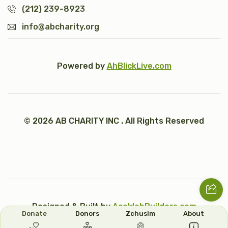
(212) 239-8923
info@abcharity.org
Powered by
AhBlickLive.com
© 2026 AB CHARITY INC . All Rights Reserved
Designed & Built by
AceWebBuilders.com
Donate
Donors
Zchusim
About