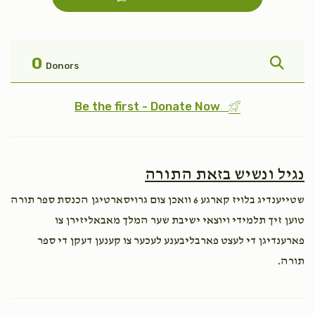
פקודי
טהרה
$1,800.00
$1,800.00
0
Donors
Be the first - Donate Now
אחרי
בהר
נגיל ונשיש בזאת התורה
$1,800.00
$1,800.00
שטייענדיג בלויז קארגע 6 וואכן צום גרויסארטיגן הכנסת ספר תורה
טוען זיך תלמידי ויוצאי ישיבת שער המלך מאבאליזירן צו
פארענדיגן די לעצט פארבליבענע לעכער צו קענען דעקן די ספר
תורה.
קרח
פנחס
$1,800.00
$1,800.00