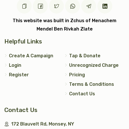
כתר תורה
כתונת (2)
$7,200.00
$5,000.00
This website was built in Zchus of Menachem
Mendel Ben Rivkah Zlate
Helpful Links
עצי חיים (2)
טס כסף
Create A Campaign
Tap & Donate
Login
Unrecognized Charge
$5,000.00
$7,200.00
Register
Pricing
Terms & Conditions
Contact Us
אבנט (2)
יד כסף
Contact Us
$2,500.00
$1,200.00
172 Blauvelt Rd, Monsey, NY