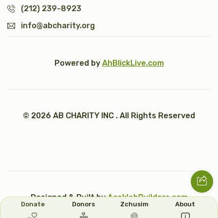
(212) 239-8923
info@abcharity.org
Powered by
AhBlickLive.com
© 2026 AB CHARITY INC . All Rights Reserved
Designed & Built by
AceWebBuilders.com
Donate
Donors
Zchusim
About