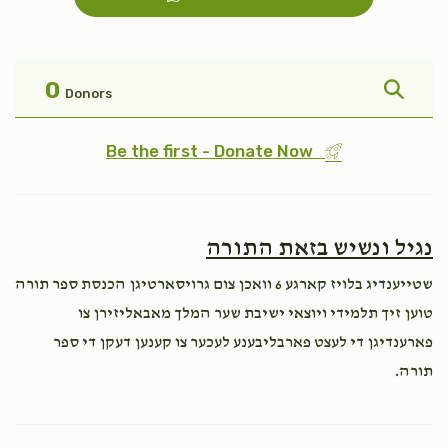
פקודי
טהרה
$1,800.00
$1,800.00
0
Donors
Be the first - Donate Now
אחרי
בהר
נגיל ונשיש בזאת התורה
$1,800.00
$1,800.00
שטייענדיג בלויז קארגע 6 וואכן צום גרויסארטיגן הכנסת ספר תורה
טוען זיך תלמידי ויוצאי ישיבת שער המלך מאבאליזירן צו
פארענדיגן די לעצט פארבליבענע לעכער צו קענען דעקן די ספר
תורה.
קרח
פנחס
$1,800.00
$1,800.00