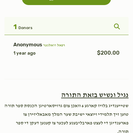
פקודי
טהרה
$1,800.00
$1,800.00
1
Donors
Anonymous
רפאל וואלנער
$200.00
1 year ago
אחרי
בהר
$1,800.00
$1,800.00
נגיל ונשיש בזאת התורה
שטייענדיג בלויז קארגע 6 וואכן צום גרויסארטיגן הכנסת ספר תורה
קרח
פנחס
טוען זיך תלמידי ויוצאי ישיבת שער המלך מאבאליזירן צו
פארענדיגן די לעצט פארבליבענע לעכער צו קענען דעקן די ספר
$1,800.00
$1,800.00
תורה.