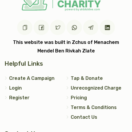
כתר תורה
כתונת (2)
$7,200.00
$5,000.00
This website was built in Zchus of Menachem
Mendel Ben Rivkah Zlate
עצי חיים (2)
טס כסף
Helpful Links
$5,000.00
$7,200.00
Create A Campaign
Tap & Donate
Login
Unrecognized Charge
Register
Pricing
Terms & Conditions
אבנט (2)
יד כסף
Contact Us
$2,500.00
$1,200.00