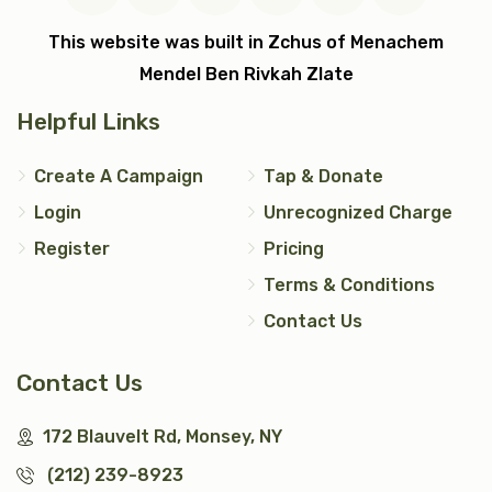
$7,200.00
$5,000.00
This website was built in Zchus of Menachem
Mendel Ben Rivkah Zlate
Helpful Links
עצי חיים (2)
טס כסף
Create A Campaign
Tap & Donate
Login
Unrecognized Charge
$5,000.00
$7,200.00
Register
Pricing
Terms & Conditions
Contact Us
אבנט (2)
יד כסף
Contact Us
$2,500.00
$1,200.00
172 Blauvelt Rd, Monsey, NY
(212) 239-8923