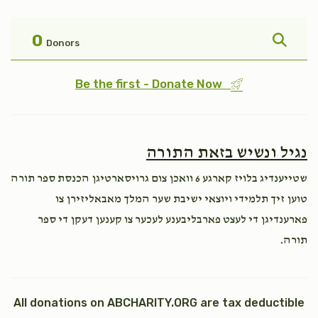
פקודי
טהרה
$1,800.00
$1,800.00
0
Donors
Be the first - Donate Now
אחרי
בהר
נגיל ונשיש בזאת התורה
$1,800.00
$1,800.00
שטייענדיג בלויז קארגע 6 וואכן צום גרויסארטיגן הכנסת ספר תורה
טוען זיך תלמידי ויוצאי ישיבת שער המלך מאבאליזירן צו
פארענדיגן די לעצט פארבליבענע לעכער צו קענען דעקן די ספר
תורה.
קרח
פנחס
$1,800.00
$1,800.00
All donations on ABCHARITY.ORG are tax deductible