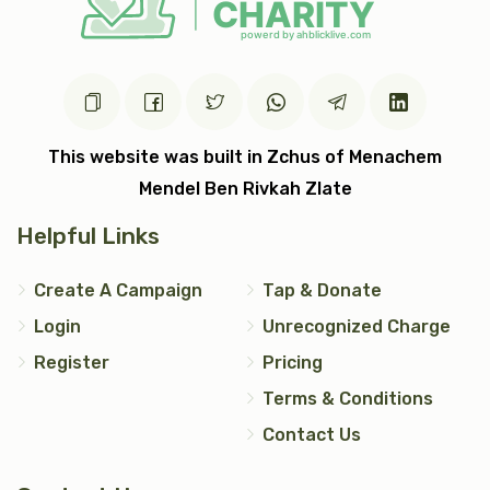
כתר תורה
כתונת (2)
$7,200.00
$5,000.00
This website was built in Zchus of Menachem
Mendel Ben Rivkah Zlate
עצי חיים (2)
טס כסף
Helpful Links
$5,000.00
$7,200.00
Create A Campaign
Tap & Donate
Login
Unrecognized Charge
Register
Pricing
Terms & Conditions
אבנט (2)
יד כסף
Contact Us
$2,500.00
$1,200.00