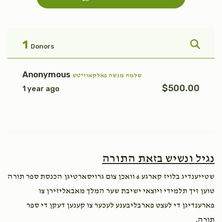
פקודי
טהרה
$1,800.00
$1,800.00
1
Donors
Anonymous
שלמה מנשה פאלקאוויטש
$500.00
1 year ago
אחרי
בהר
$1,800.00
$1,800.00
נגיל ונשיש בזאת התורה
שטייענדיג בלויז קארגע 6 וואכן צום גרויסארטיגן הכנסת ספר תורה
קרח
פנחס
טוען זיך תלמידי ויוצאי ישיבת שער המלך מאבאליזירן צו
פארענדיגן די לעצט פארבליבענע לעכער צו קענען דעקן די ספר
$1,800.00
$1,800.00
תורה.