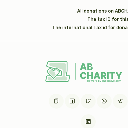
All donations on ABCH
The tax ID for th
אבנט (2)
The international Tax id for don
$1,200.00