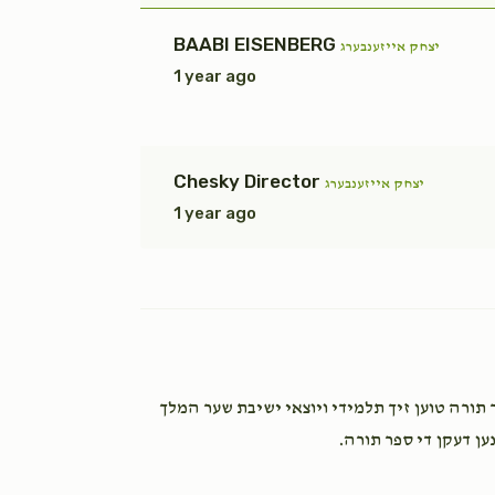
$1,800.00
BAABI EISENBERG
יצחק אייזענבערג
1 year ago
תשובה
וילך
Chesky Director
יצחק אייזענבערג
$1,800.00
1 year ago
כתונת (2)
טיגן הכנסת ספר תורה טוען זיך תלמידי ויוצאי ישיבת שער המלך
$7,200.00
נען דעקן די ספר תורה