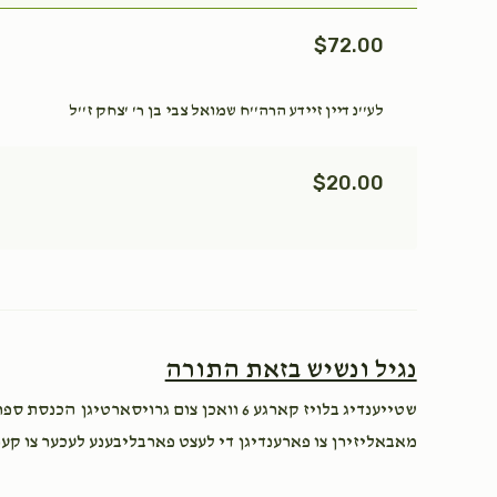
$1,800.00
$1,800.00
$72.00
לע''נ דיין זיידע הרה''ח שמואל צבי בן ר' 'צחק ז''ל
כי תבא
נצבים (פרשת ה)
$20.00
$2,600.00
$1,800.00
Sold
נגיל ונשיש בזאת התורה
וזאת הברכה (ברכת משה
כתר תורה
רבינו)
שטייענדיג בלויז קארגע 6 וואכן צום גרויסאר
$5,000.00
$2,600.00
מאבאליזירן צו פארענדיגן די לעצט פארבליבענע לעכער צו קע.