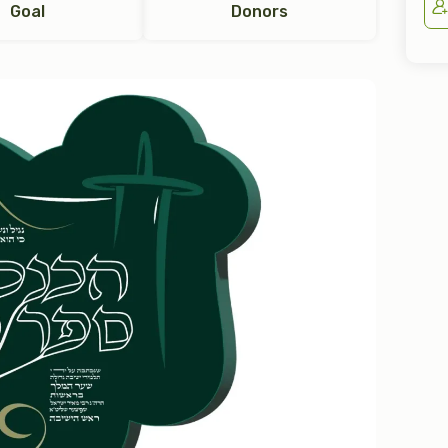
Goal
Donors