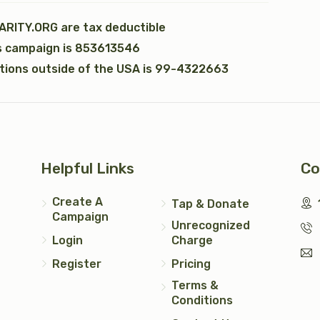
ARITY.ORG are tax deductible
is campaign is 853613546
עצי חיים (2)
טס כסף
ations outside of the USA is 99-4322663
$5,000.00
$7,200.00
Helpful Links
Co
יד כסף
Create A
Tap & Donate
$2,500.00
Campaign
Unrecognized
Login
Charge
Register
Pricing
Terms &
Conditions