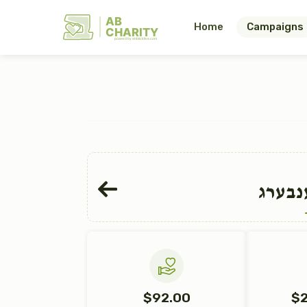
AB
Home
Campaigns
CHARITY
powerd by ahblicklive.com
נבערג
$92.00
$2