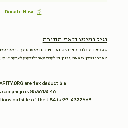
$1,800.00
$1,800.00
st - Donate Now
נגיל ונשיש בזאת התורה
כי תבא
נצבים (פרשת ה)
שטייענדיג בלויז קארגע 6 וואכן צום גרויסאר
$2,600.00
$1,800.00
מאבאליזירן צו פארענדיגן די לעצט פארבליבענע לעכער צו קע.
Sold
ARITY.ORG are tax deductible
is campaign is 853613546
וזאת הברכה (ברכת משה
כתר תורה
ations outside of the USA is 99-4322663
רבינו)
$5,000.00
$2,600.00