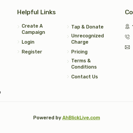
Helpful Links
Co
עצי חיים (2)
טס כסף
Create A
Tap & Donate
Campaign
$5,000.00
$7,200.00
Unrecognized
Login
Charge
Register
Pricing
Terms &
Conditions
יד כסף
Contact Us
$2,500.00
e
Powered by
AhBlickLive.com