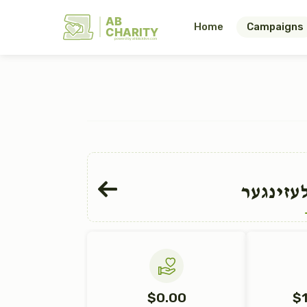
AB
Home
Campaigns
CHARITY
powerd by ahblicklive.com
עזינגער
$0.00
$