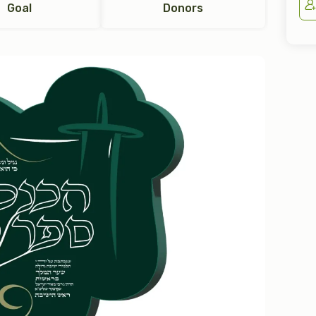
Goal
Donors