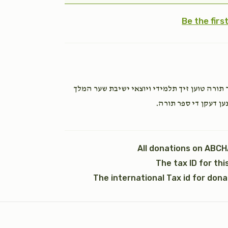
$1,800.00
Be the fir
תשובה
וילך
טיגן הכנסת ספר תורה טוען זיך תלמידי ויוצאי ישיבת שער המלך
$1,800.00
נען דעקן די ספר תורה
All donations on ABCH
The tax ID for th
כתונת (2)
The international Tax id for don
$7,200.00