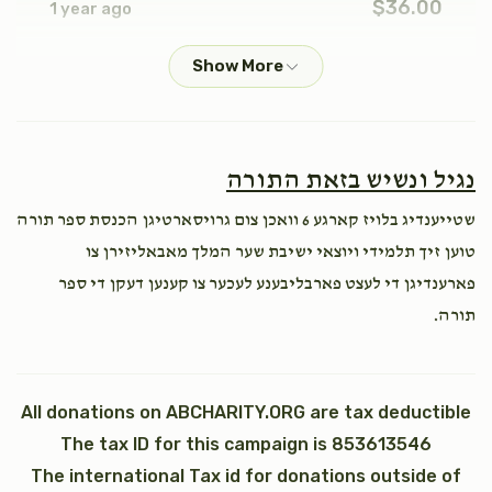
$36.00
1 year ago
Shiya Babad
יודא ארי' גאלדבערגער
כי תבא
נצבים (פרשת התשובה)
$18.00
1 year ago
$2,600.00
$1,800.00
נגיל ונשיש בזאת התורה
Mom & Dad
יודא ארי' גאלדבערגער
$50.00
1 year ago
שטייענדיג בלויז קארגע 6 וואכן צום גרויסארטיגן הכנסת ספר תורה
We're very proud of you בני היקר יודא ארי'. Keep it up,
טוען זיך תלמידי ויוצאי ישיבת שער המלך מאבאליזירן צו
חזק ואמץ
וילך
וזאת הברכה (ברכת משה רבינו)
פארענדיגן די לעצט פארבליבענע לעכער צו קענען דעקן די ספר
תורה.
$2,600.00
$1,800.00
Phone Donation
יודא ארי' גאלדבערגער
$20.00
1 year ago
Sold
All donations on ABCHARITY.ORG are tax deductible
Phone Donation
The tax ID for this campaign is 853613546
יודא ארי' גאלדבערגער
$36.00
כתר תורה
כתונת (2)
The international Tax id for donations outside of
1 year ago