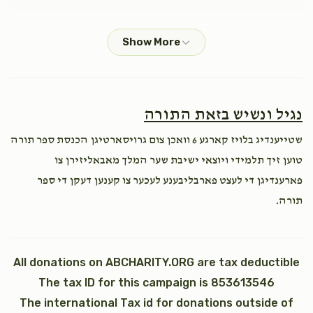
Anonymous
בנימין קליין
$40.00
1 year ago
כי תבא
נצבים (פרשת התשובה)
$2,600.00
$1,800.00
Anonymous
בנימין קליין
נגיל ונשיש בזאת התורה
$36.00
1 year ago
לכבוד בנימין !!
שטייענדיג בלויז קארגע 6 וואכן צום גרויסארטיגן הכנסת ספר תורה
טוען זיך תלמידי ויוצאי ישיבת שער המלך מאבאליזירן צו
וילך
וזאת הברכה (ברכת משה רבינו)
פארענדיגן די לעצט פארבליבענע לעכער צו קענען דעקן די ספר
תורה.
$2,600.00
$1,800.00
Sold
All donations on ABCHARITY.ORG are tax deductible
The tax ID for this campaign is 853613546
כתר תורה
כתונת (2)
The international Tax id for donations outside of