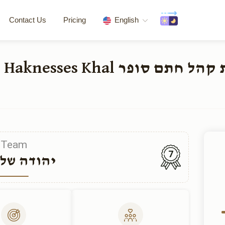
Contact Us
Pricing
English
tion of the Beis Haknesses Khal
Team
7
יהודה שלי