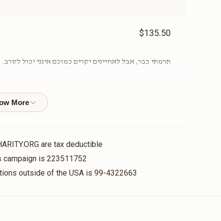
$135.50
תאורה- נר למאור(אפשרות
אוצר הספרים(א
תרמתי כבר, אבל לאחיינים יקרים כמוכם אינני יכול לסרב.
להקדשה)
להקדשה)
$15,000.00
$12,000.00
$13.67
מו' הר"ר עזריאל שליט"א- הכרת הטוב, י
עזרת נשים(אפשרות להקדשה)
היכל בית הכנסת(
HARITY.ORG are tax deductible
$1,800.00
להקדשה)
his campaign is 223511752
$50,000.00
$25,000.00
nations outside of the USA is 99-4322663
שולחן וספסל Table and Bench(אפשרות להקדשה)
$3,600.00