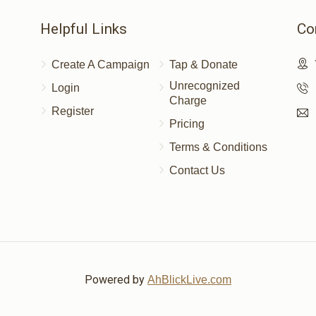
Helpful Links
Co
זכות הכיור לר)
Create A Campaign
Tap & Donate
$100.00
Unrecognized
Login
Charge
Register
Pricing
$7.00
Terms & Conditions
Contact Us
Powered by
AhBlickLive.com