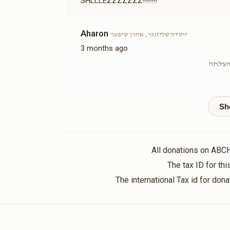
SHLLLEZZZZZZZ!!!!!!!
Sold
Aharon
יהודה שליזנגר, אהרן שיפער
3 months ago
פשרות
ארון הקודש(אפשרות
 הצלחה
להקדשה)
$19,500.00
B S Friedman
הודה שליזנגר, מנחם מענדל שטערן
3 months ago
Hatzlocho
אפשרות
All donations on ABC
Anonymous
יהודה שליזנגר
The tax ID for t
3 months ago
The international Tax id for do
Anonymous
יהודה שליזנגר