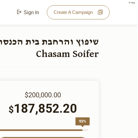
בס"ד
Create A Campaign
Sign In
Chasam Soifer
$200,000.00
187,852.20
$
93%