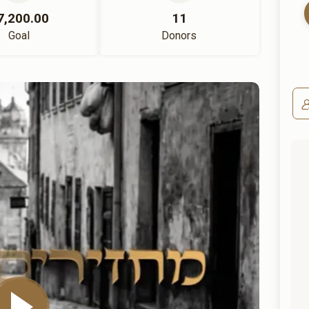
7,200.00
11
Goal
Donors