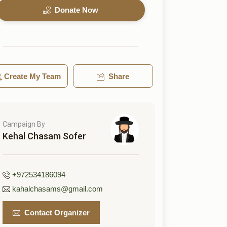
Donate Now
Create My Team
Share
Campaign By
Kehal Chasam Sofer
+972534186094
kahalchasams@gmail.com
Contact Organizer