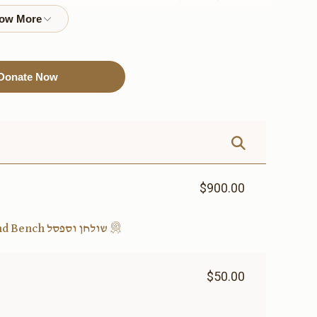
להקדשה)
להקדשה)
$3,600.00
$3,000.00
Donate Now
Sold
Sold
נר תמיד
air condition
system(אפשרות להקדשה)
$6,000.00
$6,000.00
$900.00
שולחן וספסל Table and Bench(אפשרות להקדשה)
שער עזרת נשים(אפשרות
שער בית הכנסת(
$50.00
להקדשה)
להקדשה)
$12,000.00
$9,000.00