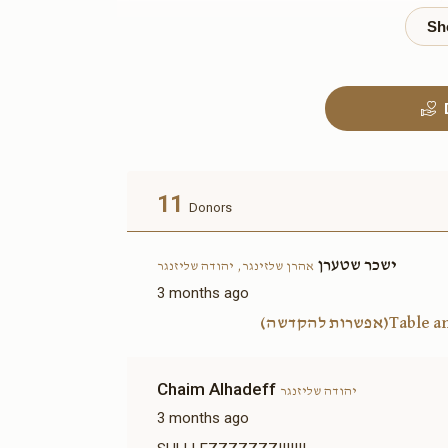
Tables and
Benches(אפשרות להקדשה)
$3,600.00
Sold
בימה
11
Donors
$6,000.00
ישכר שטערן
אהרן שלזינגר, יהודה שליזנגר
3 months ago
אפשרות
קאווע שטיבל-להחיות בהם
Chaim Alhadeff
נפש כל חי(אפשרות להקדשה)
יהודה שליזנגר
$12,000.00
3 months ago