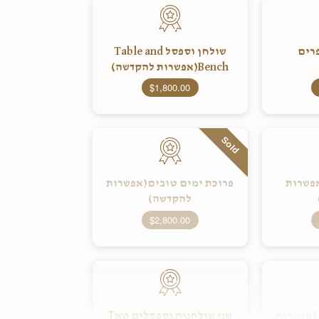
רים
שולחן וספסל Table and
Bench(אפשרות להקדשה)
$1,800.00
Sold
אפשרות
פרוכת ימים טובים(אפשרות
להקדשה)
$2,800.00
 (אפשרות
שני שולחנות וספסלים Two