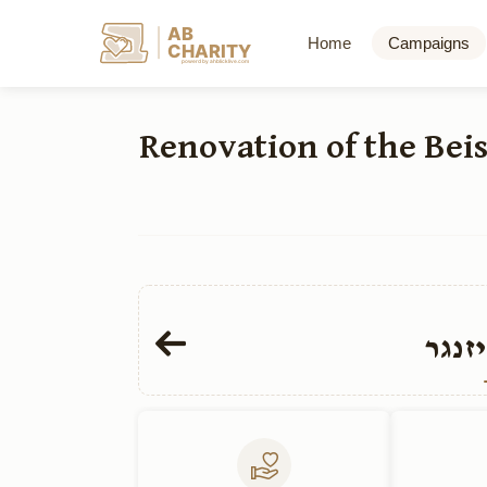
AB
Home
Campaigns
CHARITY
powerd by ahblicklive.com
שיפוץ והרחבת בית הכנסת קהל חתם סופר Renova
זנגר