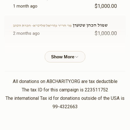
$7,800
$5,400
2
להקדשה)
$1,000.00
1 month ago
Donated
Goal
Donors
$19,500.00
$15,000.00
שמול הכהן שטערן
מו' הר"ר עזריאל שליט"א- הכרת הטוב
אשר שטערן
$1,000.00
2 months ago
עזרת נשים(אפשרות להקדשה)
היכל בית הכנסת(אפשרות
$6,744
$7,800
6
חיים בנימין געלבער
מאיר שטערן
להקדשה)
Donated
Goal
Donors
$36.00
2 months ago
$50,000.00
$25,000.00
יהודה שליזנגר
All donations on ABCHARITY.ORG are tax deductible
Chani Friedmann
הרבנית שטרן תחי reisy stern
$18.00
The tax ID for this campaign is 223511752
2 months ago
$6,704
$7,200
11
The international Tax id for donations outside of the USA is
hazluche
Donated
Goal
Donors
99-4322663
MD Grunwald
מו' הר"ר עזריאל שליט"א- הכרת הטוב
$500.00
2 months ago
משה שטערן