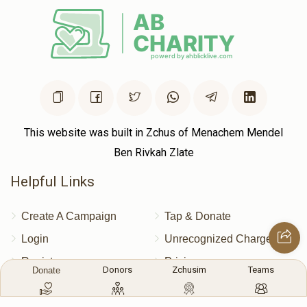
אהרן שלזינגר
$3,736
$8,000
10
Donated
Goal
Donors
This website was built in Zchus of Menachem Mendel
Berkowitz & Kaufman
Ben Rivkah Zlate
Helpful Links
$3,620
$3,600
14
Donated
Goal
Donors
Create A Campaign
Tap & Donate
Login
Unrecognized Charge
ישראל אריה וואקסמן
Register
Pricing
Donors
Zchusim
Teams
Donate
Terms & Conditions
$3,572
$5,000
5
Contact Us