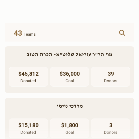
ארון ספרים(אפשרות להקדשה)
זכות הכיור לרחצה (אפשרות
להקדשה)
$3,600.00
$3,000.00
43
Teams
Sold
מו' הר"ר עזריאל שליט"א- הכרת הטוב
שני שולחנות וספסלים Two
air condition system(אפשרות
Tables and Benches(אפשרות
להקדשה)
להקדשה)
$6,000.00
$3,600.00
$45,812
$36,000
39
Donated
Goal
Donors
Sold
Sold
מרדכי נוימן
נר תמיד
בימה
$15,180
$1,800
3
$6,000.00
$6,000.00
Donated
Goal
Donors