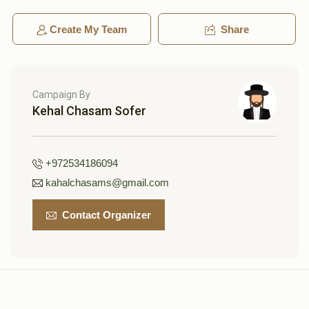
thank you to the shames shlita for giving me such a
taam in yidishkeit!
Create My Team
Share
$6,000
$6,000
1
Donated
Goal
Donors
הרב דאהן
מו' הר"ר עזריאל שליט"א- הכרת הטוב
$4,944.00
2 months ago
Campaign By
Kehal Chasam Sofer
הרבנית שטרן תחי Reisy Stern
$4,990
$6,000
27
+972534186094
Donated
Goal
Donors
kahalchasams@gmail.com
Contact Organizer
שמעון יהודה שיפפער
$4,914
$5,400
7
Donated
Goal
Donors