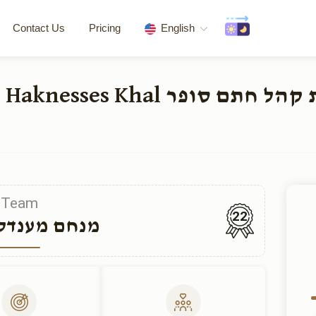
Contact Us
Pricing
English
tion of the Beis Haknesses Khal
Team
22
מנחם מענדל