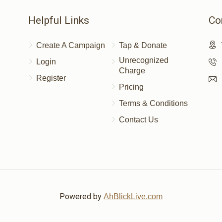
$13.67
מו' הר"ר עזריאל שליט"א- הכרת הטוב, י
Helpful Links
Co
Create A Campaign
Tap & Donate
Unrecognized
Login
Charge
$50.00
Register
Pricing
Terms & Conditions
Contact Us
Powered by
AhBlickLive.com