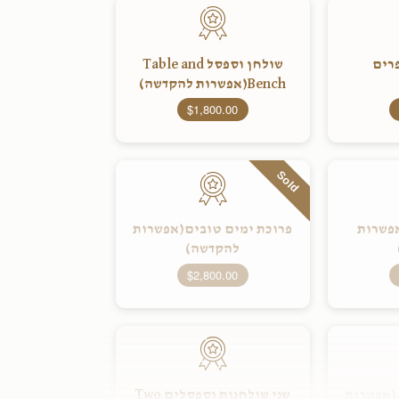
רים
שולחן וספסל Table and
Bench(אפשרות להקדשה)
$1,800.00
Sold
אפשרות
פרוכת ימים טובים(אפשרות
להקדשה)
$2,800.00
 (אפשרות
שני שולחנות וספסלים Two