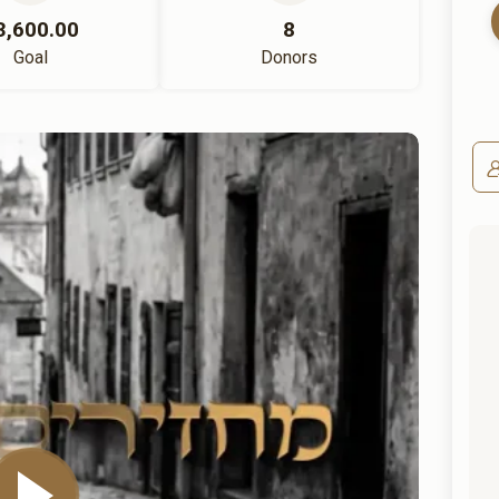
3,600.00
8
Goal
Donors