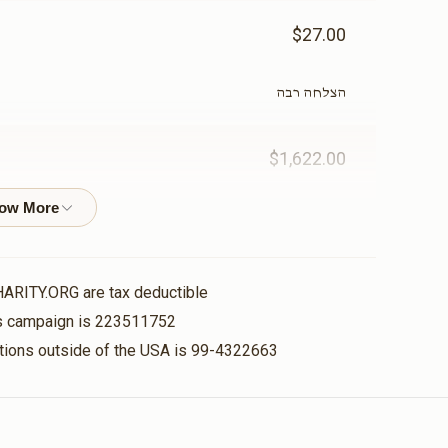
$27.00
הצלחה רבה
תאורה- נר למאור(אפשרות
אוצר הספרים(א
להקדשה)
להקדשה)
$15,000.00
$12,000.00
$1,622.00
$67.00
עזרת נשים(אפשרות להקדשה)
היכל בית הכנסת(
HARITY.ORG are tax deductible
להקדשה)
his campaign is 223511752
$50,000.00
$25,000.00
$27.00
nations outside of the USA is 99-4322663
הצלחה רבה