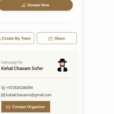
Donate Now
Create My Team
Share
Campaign By
Kehal Chasam Sofer
+972534186094
kahalchasams@gmail.com
Contact Organizer