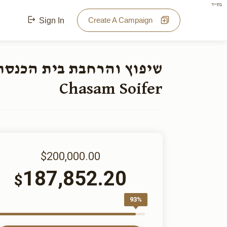
בס"ד
Create A Campaign
Sign In
Chasam Soifer
$200,000.00
187,852.20
$
93%