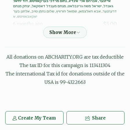
אייזנער, אברהם אלי' אינדיג, נחום מרדכי בערקאוויטש, דוד יחיאל
גאנדל, ישראל משה גרינבלאט, מנחם מענדל דאסקאל, יצחק מנחם
דרעזנער, אבא האלצמאן, שמואל הורוויץ, שלום נחמן טויב, אלחנן בער
יאקאבאוויטש, א
$5.00
6 months ago
לכבוד התלמידים החשובים, תלמידים הנקראים בנים, חזקו
ואמצו, כה לחי'
All donations on ABCHARITY.ORG are tax deductible
Mayer Fux
דוד שטיין
$2.00
The tax ID for this campaign is 113411304
6 months ago
The international Tax id for donations outside of the
USA is 99-4322663
הגה''צ ר' יחזקאל וואגשאל שליט''א
שמואל אייזנער,
אברהם אלי אינדיג, נחום מרדכי בערקאוויטש, שלום מאיר בעק, משה
בריזל, דוד יחיאל גאנדל, רפאל דוד גברא, יוסף גלויבער, חיים שאול
גליק, יוסף וואלף גליק, ישראל משה גרינבלאט, שמעון גרינפעלד, מנח
$4.24
6 months ago
לכבוד כל התלמידים החשובים כל בשמו הטוב יבורך, חזקו
Create My Team
Share
ואמצו!!!