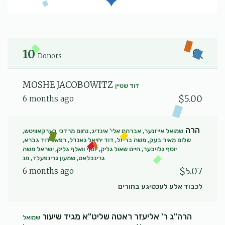
10
Donors
MOSHE JACOBOWITZ
דוד שטיין
$5.00
6 months ago
הרה
שמואל אייזנער, אברהם אלי' אינדיג, נחום מרדכי בערקאוויטש,
שלום מאיר בעק, משה בריזל, דוד יחיאל גאנדל, רפאל דוד גברא,
יוסף גלויבער, חיים שאול גליק, יוסף וואלף גליק, ישראל משה
גרינבלאט, שמעון גרינפעלד, מנ
$5.07
6 months ago
לכבוד אלע לעכטיגע בחורים
הרה"ג ר' אליעזר ראטה שליט"א מגיד שיעור
שמואל