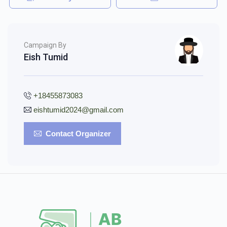
Campaign By
Eish Tumid
+18455873083
eishtumid2024@gmail.com
Contact Organizer