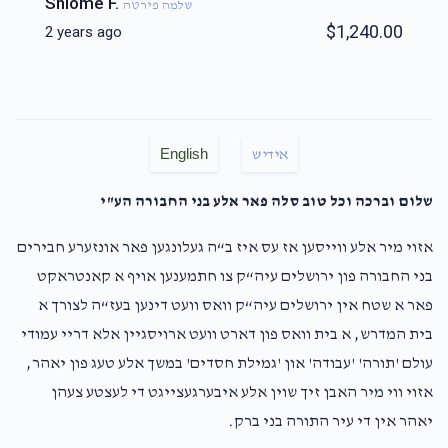
Shlome F.
שלמה פירטה
$1,240.00
2 years ago
English
אידיש
שלום וברכה וכל טוב סלה פאר אלע בני החבורה הע"י
אזוי מיר אלע ווייסען אז עס איז ב“ה געלונגען פאר אונזערע חבירים
בני החבורה פון ירושלים עיה“ק צו חתמענען אויף א קאנטראקט
פאר א שטח אין ירושלים עיה“ק וואס וועט דינען בעז“ה לצורך א
בית המדרש, א בית וואס פון דארט וועט ארויסגיין אלא דריי עמודי
עולם 'תורה' 'עבודה' און 'גמילת חסדים' במשך אלע טעג פון יאהר,
אזוי ווי מיר האבן זיך שוין אלע איבערגעצייגט די לעצטע צעהן
יאהר אין די עיר התורה בני ברק.