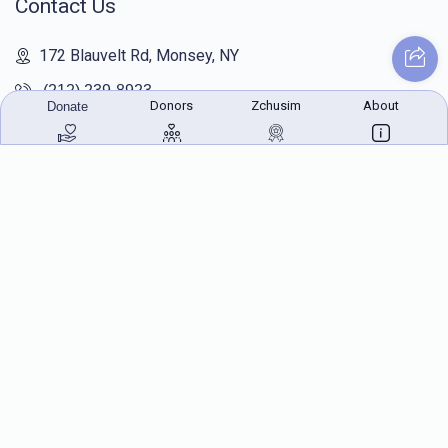
Contact Us
172 Blauvelt Rd, Monsey, NY
(212) 239-8923
Donors
Zchusim
About
Donate
info@abcharity.org
Powered by
AhBlickLive.com
© 2026 AB CHARITY INC . All Rights Reserved