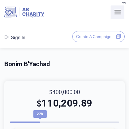
בס"ד
AB
CHARITY
powerd by ahblicklive.com
Create A Campaign
Sign In
Bonim B'Yachad
$400,000.00
110,209.89
$
27%