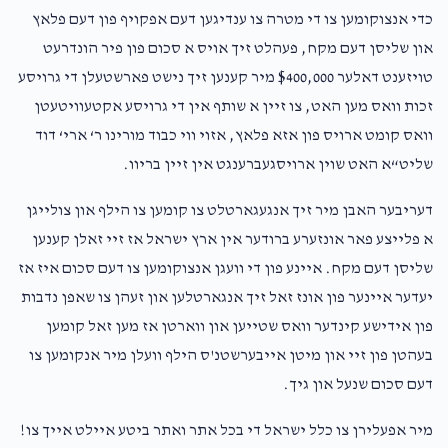
כדי אנצוקומען צו די מטרה צו ענדיגען דעם אפקויף פון דעם פלאץ
און שליסן דעם מקח, פעהלט זיך אויס א סכום פון פיר הונדרעט
טויזענט דאלער $400,000 מיר קענען זיך נישט פארשטעלן די גרויסע
זכות וואס מען האט, צו זיין א שותף אין די גרויסע אקטעוויטעטן
וואס קומט ארויס פון אזא פלאץ, אזוי ווי כבוד מורינו ר‘ ארי‘ דוד
שליט“א האט שוין ארויסגעברענגט אין זיין בריוו.
דעריבער האבן מיר זיך אנגעגארטלט צו קומען צו הילף און צולייגן
א פלייצע פאר אונזערע ברודער אין ארץ ישראל אז זיי זאלן קענען
שליסן דעם מקח. איינע פון די וועגן אנצוקומען צו דעם סכום איז אז
יעדער איינער פון אונז זאל זיך אנגארטלען און זעהן צו שאפן נדבות
פון אידישע קינדער וואס שטייען און ווארטן אז מען זאל קומען
בעהטן פון זיי און מיטן אייבערשטנ'ס הילף וועלן מיר אנקומען צו
דעם סכום שנעל און גיך.
מיר אפעלירן צו כלל ישראל די בכל אתר ואתר ביטע איילט אייך צו!