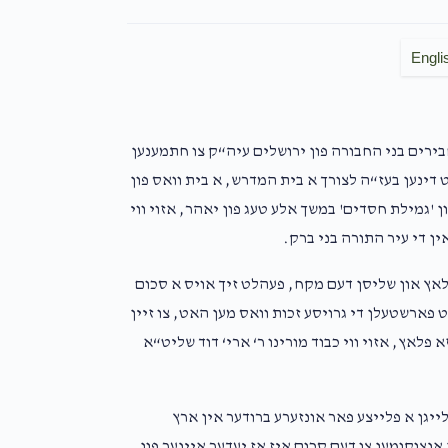
Engli
חבירים בני החבורה פון ירושלים עיה“ק צו חתמענען
דינען בעז“ה לצורך א בית המדרש, א בית וואס פון
ן 'גמילת חסדים' במשך אלע טעג פון יאהר, אזוי ווי
ין די עיר התורה בני ברק.
פלאץ און שליסן דעם מקח, פעהלט זיך אויס א סכום
ר $400,000 מיר קענען זיך נישט פארשטעלן די גרויסע זכות וואס מען האט, צו זיין
פלאץ, אזוי ווי כבוד מורינו ר‘ ארי‘ דוד שליט“א
ייגן א פלייצע פאר אונזערע ברודער אין ארץ
 אנצוקומען צו דעם סכום איז אז יעדער איינער פון