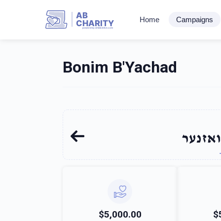
AB
Home
Campaigns
CHARITY
powerd by ahblicklive.com
Bonim B'Yachad
ואזנער
$5,000.00
$