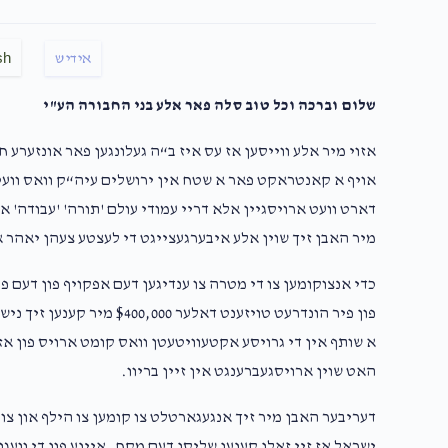
sh
אידיש
שלום וברכה וכל טוב סלה פאר אלע בני החבורה הע"י
אזוי מיר אלע ווייסען אז עס איז ב“ה געלונגען פאר אונזערע 
אויף א קאנטראקט פאר א שטח אין ירושלים עיה“ק וואס וועט 
דארט וועט ארויסגיין אלא דריי עמודי עולם 'תורה' 'עבודה' או
מיר האבן זיך שוין אלע איבערגעצייגט די לעצטע צעהן יאהר א
כדי אנצוקומען צו די מטרה צו ענדיגען דעם אפקויף פון דעם 
פון פיר הונדרעט טויזענט דאלע
א שותף אין די גרויסע אקטעוויטעטן וואס קומט ארויס פון אזא 
האט שוין ארויסגעברענגט אין זיין בריוו.
דעריבער האבן מיר זיך אנגעגארטלט צו קומען צו הילף און צול
ישראל אז זיי זאלן קענען שליסן דעם מקח. איינע פון די וועגן