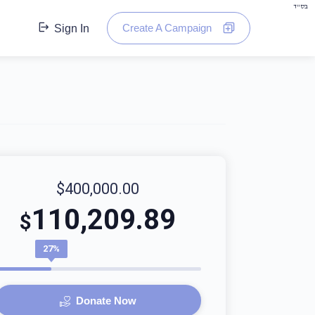
בס"ד
Create A Campaign
Sign In
$400,000.00
110,209.89
$
27%
Donate Now