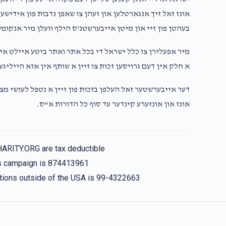
אונז זאל זיך אנגארטלען און זעהן צו שאפן נדבות פון אידישע
בעהטן פון זיי און מיטן אייבערשטנ'ס הילף וועלן מיר אנקומע
מיר אפעלירן צו כלל ישראל די בכל אתר ואתר ביטע איילט איי
א חלק אין דעם גרויסען זכות צו זיין א שותף אין אזא הייליגע
דער אייבערשטער זאל העלפן בזכות פון זיין א נטפל לעושי מצו
אונז און אונזערע קינדער עד סוף כל הדורות א“ס.
HARITY.ORG are tax deductible
his campaign is 874413961
nations outside of the USA is 99-4322663