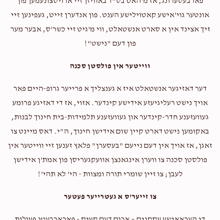
פארבעסערונג, אז מ'האט בס"ד באוויזן זיי ארויסצונעמען פון
אונטער גוי'אישע קאטוילישע הענט. פון אנדערן זייט, געפינען זיי
Yossi Landau
זיך אצינד אין א סארט אנשטאלט, ווי מ'גיט זיי כשר'ס, אבער מער
פון דעם "נישט"!
$1,130
$1,800
10
ווייטער אין פולסטן סכנה
Donated
Goal
Donors
דער דאזיגער אנשטאלט איז א גענצליך א פרייער גרופ-היים פאר
אויך נישט רעליגיעזע אידישע קינדער. אזוי, אז די דאזיגע פרומע
I Velt 
געוועזענע חדר-קינדער און געוועזענע תלמידות-בית חינוך לבנות,
באקומען נישט דארט קיין שום אידישן חינוך, ה"י. דאס מיינט צו
$745
$10,000
13
זאגן, אז אויך אין דעם נייעם "בעסערן" פלאץ זענען זיי ווייטער אין
Donated
Goal
Donors
פולסטן סכנה צו ווערן אינגאנצן אוועקגעריסן פון אמת'ן אידישן
לעבן; צו זיין שומרי תורה ומצוות - הי' לא תהי'!
טובי'ה רובין
צו זייער'ס א געטרייער פעטער
די העראאישע עסקנים – ארום דעם קעיס - פארארבעטן פעולות