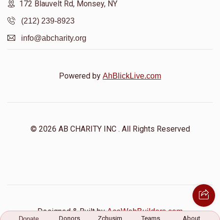
172 Blauvelt Rd, Monsey, NY
(212) 239-8923
info@abcharity.org
Powered by
AhBlickLive.com
© 2026 AB CHARITY INC . All Rights Reserved
Designed & Built by
AceWebBuilders.com
Donors
Zchusim
Teams
About
Donate