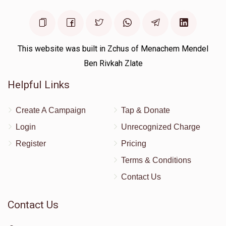
$10
$2,000
1
Donated
Goal
Donors
This website was built in Zchus of Menachem Mendel
Ben Rivkah Zlate
Yehuda Fintiel
Helpful Links
$10
$1,000
1
Create A Campaign
Tap & Donate
Donated
Goal
Donors
Login
Unrecognized Charge
Register
Pricing
Ezra Schuchman
Terms & Conditions
Contact Us
$4
$500
1
Donated
Goal
Donors
Contact Us