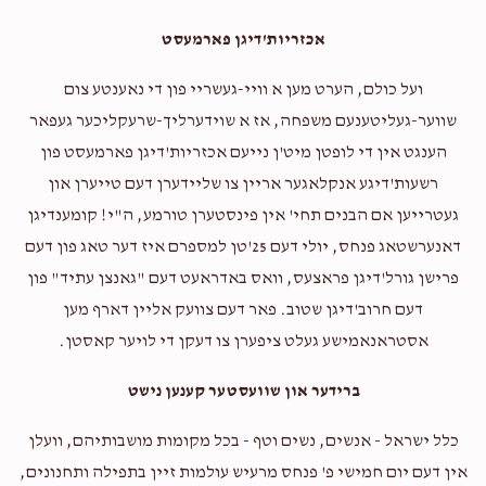
אכזריות'דיגן פארמעסט
$593
$1,000
10
Donated
Goal
Donors
ועל כולם, הערט מען א וויי-געשריי פון די נאענטע צום
שווער-געליטענעם משפחה, אז א שוידערליך-שרעקליכער געפאר
הענגט אין די לופטן מיט'ן נייעם אכזריות'דיגן פארמעסט פון
Zev Trenk
רשעות'דיגע אנקלאגער אריין צו שליידערן דעם טייערן און
געטרייען אם הבנים תחי' אין פינסטערן טורמע, ה"י! קומענדיגן
$305
$250
10
דאנערשטאג פנחס, יולי דעם 25'טן למספרם איז דער טאג פון דעם
Donated
Goal
Donors
פרישן גורל'דיגן פראצעס, וואס באדראעט דעם "גאנצן עתיד" פון
דעם חרוב'דיגן שטוב. פאר דעם צוועק אליין דארף מען
אסטראנאמישע געלט ציפערן צו דעקן די לויער קאסטן.
David Yosef Abittan
ברידער און שוועסטער קענען נישט
$171
$200
7
כלל ישראל - אנשים, נשים וטף - בכל מקומות מושבותיהם, וועלן
Donated
Goal
Donors
אין דעם יום חמישי פ' פנחס מרעיש עולמות זיין בתפילה ותחנונים,