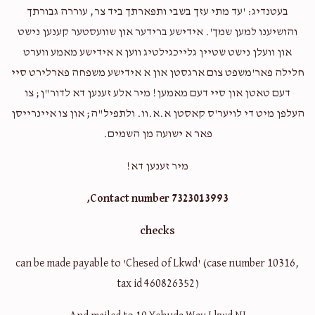
בעטנדיג: 'עד מתי עזך בשבי ותפארתך ביד צר, עוררה גבורתך
מרדכי קארו
והושיענו למען שמך'. אידישע ברידער און שוועסטער קענען נישט
און וועלן נישט שטיין גלייכגילטיג ווען א אידישע מאמע ווערט
5
$40,000
$230
חלילה פאר'משפט צום ארגסטן און א אידישע משפחה פארלירט סיי
Donated
Goal
Donors
דעם טאטן און סיי דעם מאמען! מיר אלע זענען דא לדור"ן; צו
העלפן מיט די לויער'ס קאסטן א.א.וו. ולתפיל"ה; און צו איינרייסן
פאר א ישועה מן השמים.
TzvI Defreudiger
מיר זענען דא!
$205
$1,800
3
Contact number 7323013993,
Donated
Goal
Donors
checks
can be made payable to 'Chesed of Lkwd' (case number 10316,
Greener Bins
tax id 460826352)
$40
$5,000
3