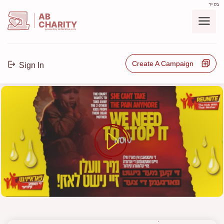
בס"ד
AB
CHARITY
powerd by ahblicklive.com
Create A Campaign
Sign In