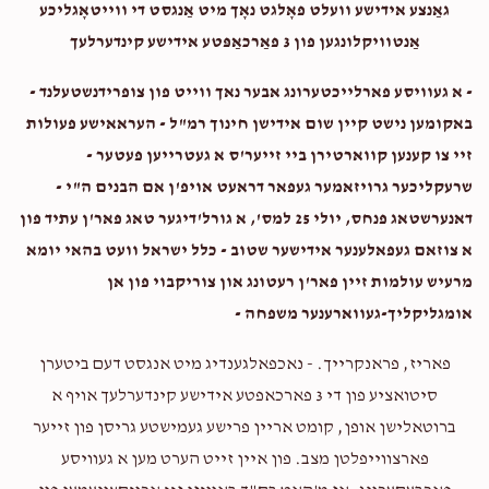
Bmg First  Meeting
גאַנצע אידישע וועלט פאָלגט נאָך מיט אַנגסט די ווייטאָגליכע
$100.00
1 year ago
אַנטוויקלונגען פון 3 פאַרכאַפּטע אידישע קינדערלעך
Support The Mother
$1,118
$2,000
22
- א געוויסע פארלייכטערונג אבער נאך ווייט פון צופרידנשטעלנד -
Donated
Goal
Donors
באקומען נישט קיין שום אידישן חינוך רמ"ל - העראאישע פעולות
Michael Diamantstein
זיי צו קענען קווארטירן ביי זייער'ס א געטרייען פעטער -
$5.00
1 year ago
שרעקליכער גרויזאמער געפאר דראעט אויפ'ן אם הבנים ה"י -
Avraham Markov
דאנערשטאג פנחס, יולי 25 למס', א גורל'דיגער טאג פאר'ן עתיד פון
א צוזאם געפאלענער אידישער שטוב - כלל ישראל וועט בהאי יומא
$770
$2,000
23
מרעיש עולמות זיין פאר'ן רעטונג און צוריקבוי פון אן
Donated
Goal
Donors
אומגליקליך-געווארענער משפחה -
פאריז, פראנקרייך. - נאכפאלגענדיג מיט אנגסט דעם ביטערן
שואל יהודה כהנא 
סיטואציע פון די 3 פארכאפטע אידישע קינדערלעך אויף א
ברוטאלישן אופן, קומט אריין פרישע געמישטע גריסן פון זייער
$1,284
$5,000
14
פארצווייפלטן מצב. פון איין זייט הערט מען א געוויסע
Donated
Goal
Donors