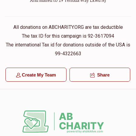
And mailed to 19 Yehuda Way Lkwd NJ
Donated
Goal
Donors
All donations on ABCHARITY.ORG are tax deductible
Moshe Tuben
The tax ID for this campaign is 92-3617094
The international Tax id for donations outside of the USA is
$48
$10,000
2
99-4322663
Donated
Goal
Donors
Create My Team
Share
Shlomo Ebraham
$18
$10,000
1
Donated
Goal
Donors
Shapiro Shamai