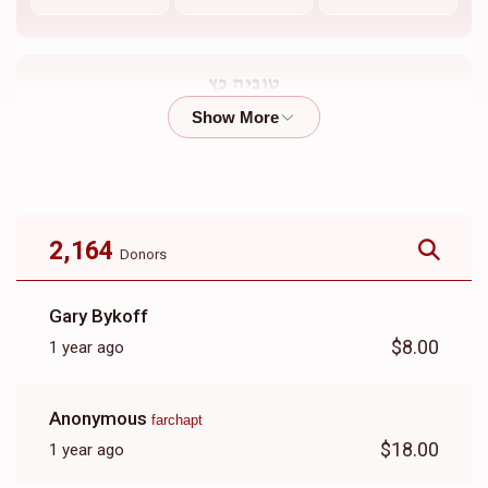
טוביה כץ
$2,961
$4,000
44
Donated
Goal
Donors
2,164
Donors
Farchapt
Gary Bykoff
$1,354
$20,000
33
$8.00
1 year ago
Donated
Goal
Donors
Anonymous
farchapt
Vevaser
$18.00
1 year ago