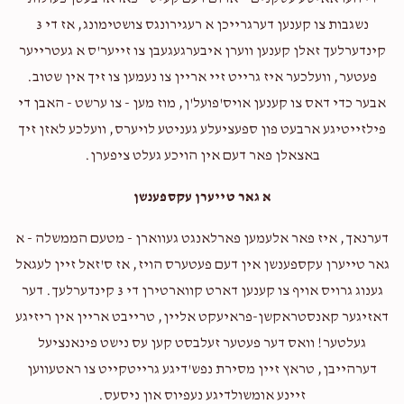
$1,085
$2,000
9
נשגבות צו קענען דערגרייכן א רעגירונגס צושטימונג, אז די 3
Donated
Goal
Donors
קינדערלעך זאלן קענען ווערן איבערגעגעבן צו זייער'ס א געטרייער
פעטער, וועלכער איז גרייט זיי אריין צו נעמען צו זיך אין שטוב.
מרדכי הערש איצקוביץ 
אבער כדי דאס צו קענען אויס'פועל'ן, מוז מען - צו ערשט - האבן די
פילזייטיגע ארבעט פון ספעציעלע געניטע לויערס, וועלכע לאזן זיך
$490
$5,000
13
באצאלן פאר דעם אין הויכע געלט ציפערן.
Donated
Goal
Donors
א גאר טייערן עקספענשן
דערנאך, איז פאר אלעמען פארלאנגט געווארן - מטעם הממשלה - א
Elimelech Kolko
גאר טייערן עקספענשן אין דעם פעטערס הויז, אז ס'זאל זיין לעגאל
גענוג גרויס אויף צו קענען דארט קווארטירן די 3 קינדערלעך. דער
$373
$1,000
14
דאזיגער קאנסטראקשן-פראיעקט אליין, טרייבט אריין אין ריזיגע
Donated
Goal
Donors
געלטער! וואס דער פעטער זעלבסט קען עס נישט פינאנציעל
דערהייבן, טראץ זיין מסירת נפש'דיגע גרייטקייט צו ראטעווען
זיינע אומשולדיגע נעפיוס און ניסעס.
Avrohom Kupperman